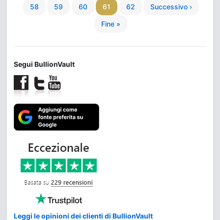
58
59
60
61
62
Successivo ›
Fine »
Segui BullionVault
Leggi le opinioni dei clienti di BullionVault