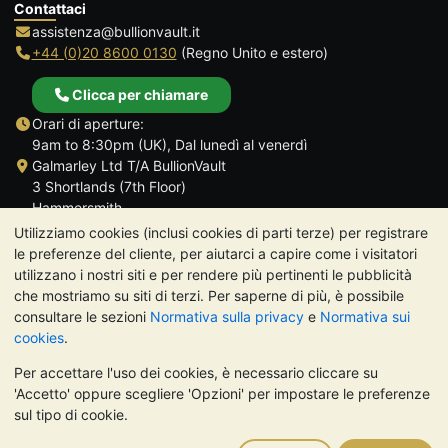
Contattaci
assistenza@bullionvault.it
+44 (0)20 8600 0130
(Regno Unito e estero)
Clicca per chiamare
Orari di aperture:
9am to 8:30pm (UK), Dal lunedì al venerdì
Galmarley Ltd T/A BullionVault
3 Shortlands (7th Floor)
Hammersmith
Londra
Utilizziamo cookies (inclusi cookies di parti terze) per registrare
W6 8DA
le preferenze del cliente, per aiutarci a capire come i visitatori
Regno Unito
utilizzano i nostri siti e per rendere più pertinenti le pubblicità
che mostriamo su siti di terzi. Per saperne di più, è possibile
consultare le sezioni
Normativa sulla privacy
e
Normativa sui
cookies
.
Per accettare l'uso dei cookies, è necessario cliccare su
TrustScore 4.7 | 488 recensioni
'Accetto' oppure scegliere 'Opzioni' per impostare le preferenze
NOTA BENE:
Il valore dei metalli preziosi può diminuire o
sul tipo di cookie.
aumentare, e i trend storici non sono predittori dell'andamento
futuro. Nulla di quanto contenuto nei siti web di BullionVault o