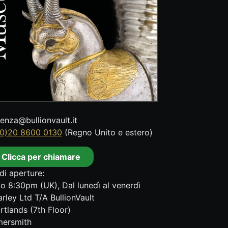
tenza@bullionvault.it
0)20 8600 0130
(Regno Unito e estero)
Clicca per chiamare
di aperture:
o 8:30pm (UK), Dal lunedì al venerdì
rley Ltd T/A BullionVault
rtlands (7th Floor)
ersmith