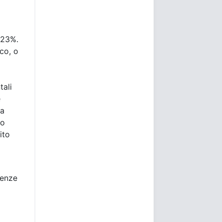
 23%.
co, o
tali
e
la
mo
ito
uenze