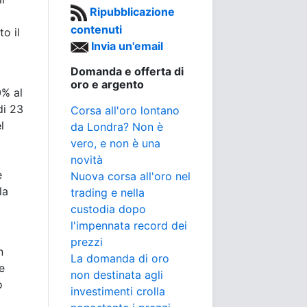
Ripubblicazione
contenuti
o il
Invia un'email
Domanda e offerta di
oro e argento
0% al
di 23
Corsa all'oro lontano
l
da Londra? Non è
vero, e non è una
novità
e
Nuova corsa all'oro nel
la
trading e nella
custodia dopo
l'impennata record dei
prezzi
n
La domanda di oro
e
non destinata agli
o
investimenti crolla