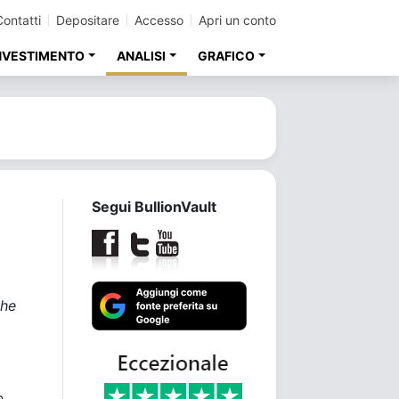
Contatti
Depositare
Accesso
Apri un conto
INVESTIMENTO
ANALISI
GRAFICO
Segui BullionVault
che
e