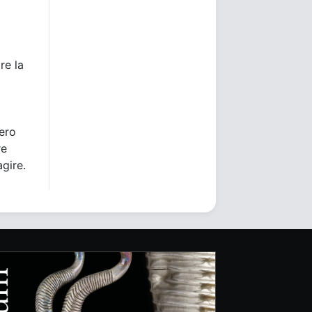
re la
bero
re
agire.