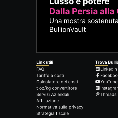
Lusso e potere
Dalla Persia alla
Una mostra sostenuta
BullionVault
Link utili
Trova Bulli
FAQ
LinkedIn
Tariffe e costi
Faceboo
Calcolatore dei costi
YouTube
t oz/kg convertitore
Instagra
Servizi Aziendali
Threads
Affiliazione
Normativa sulla privacy
Strategia fiscale