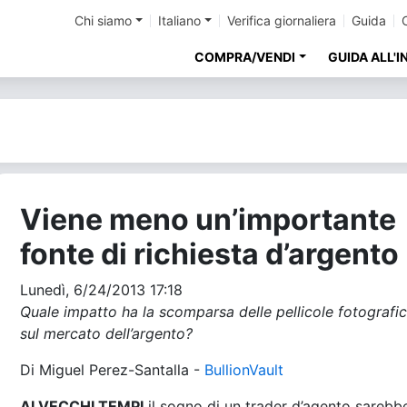
Chi siamo
Italiano
Verifica giornaliera
Guida
COMPRA/VENDI
GUIDA ALL'
Viene meno un’importante
fonte di richiesta d’argento
Lunedì, 6/24/2013 17:18
Quale impatto ha la scomparsa delle pellicole fotografi
sul mercato dell’argento?
Di Miguel Perez-Santalla -
BullionVault
AI VECCHI TEMPI
il sogno di un trader d’agento sarebb