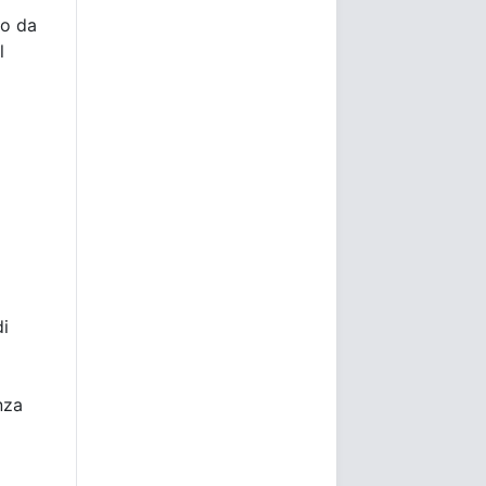
do da
l
di
nza
l