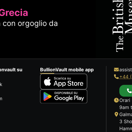
 Grecia
 con orgoglio da
onvault su
BullionVault mobile app
assis
+44 (
k
m
Orari 
9am t
Galma
3 Sho
Hamm