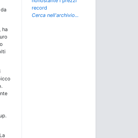
nonostante i prezzi
record
 da
Cerca nell'archivio...
, ha
turo
no
lti
i
picco
o.
ante
up.
 La