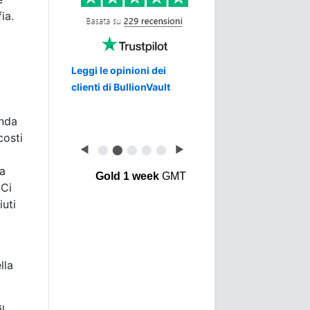
ia.
Leggi le opinioni dei
clienti di BullionVault
enda
costi
◀
⬤
⬤
⬤
⬤
⬤
▶
la
Gold 1 week
GMT
 Ci
iuti
lla
l