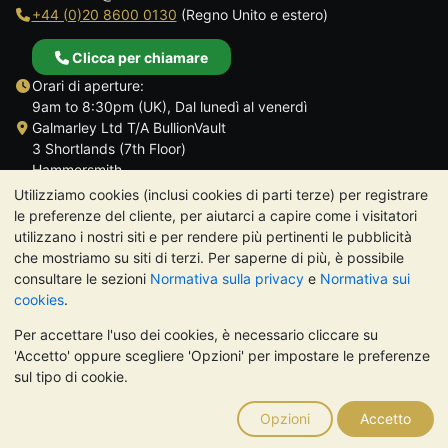
+44 (0)20 8600 0130
(Regno Unito e estero)
Clicca per chiamare
Orari di aperture:
9am to 8:30pm (UK), Dal lunedì al venerdì
Galmarley Ltd T/A BullionVault
3 Shortlands (7th Floor)
Hammersmith
Londra
Utilizziamo cookies (inclusi cookies di parti terze) per registrare
W6 8DA
le preferenze del cliente, per aiutarci a capire come i visitatori
Regno Unito
utilizzano i nostri siti e per rendere più pertinenti le pubblicità
che mostriamo su siti di terzi. Per saperne di più, è possibile
consultare le sezioni
Normativa sulla privacy
e
Normativa sui
cookies
.
Per accettare l'uso dei cookies, è necessario cliccare su
TrustScore 4.7 | 488 recensioni
'Accetto' oppure scegliere 'Opzioni' per impostare le preferenze
NOTA BENE:
Il valore dei metalli preziosi può diminuire o
sul tipo di cookie.
aumentare, e i trend storici non sono predittori dell'andamento
futuro. Nulla di quanto contenuto nei siti web di BullionVault o
Opzioni
Accetto
nelle sue comunicazioni costituisce una consulenza sugli
investimenti. Si consiglia di rivolgersi a un professionista per