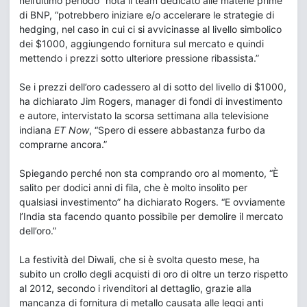
nell’ultimo periodo” nota il team dedicato alle materie prime
di BNP, “potrebbero iniziare e/o accelerare le strategie di
hedging, nel caso in cui ci si avvicinasse al livello simbolico
dei $1000, aggiungendo fornitura sul mercato e quindi
mettendo i prezzi sotto ulteriore pressione ribassista.”
Se i prezzi dell’oro cadessero al di sotto del livello di $1000,
ha dichiarato Jim Rogers, manager di fondi di investimento
e autore, intervistato la scorsa settimana alla televisione
indiana
ET Now
, “Spero di essere abbastanza furbo da
comprarne ancora.”
Spiegando perché non sta comprando oro al momento, “È
salito per dodici anni di fila, che è molto insolito per
qualsiasi investimento” ha dichiarato Rogers. “E ovviamente
l’India sta facendo quanto possibile per demolire il mercato
dell’oro.”
La festività del Diwali, che si è svolta questo mese, ha
subito un crollo degli acquisti di oro di oltre un terzo rispetto
al 2012, secondo i rivenditori al dettaglio, grazie alla
mancanza di fornitura di metallo causata alle leggi anti