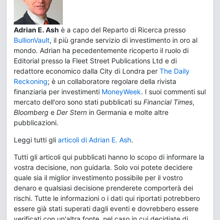
Adrian E. Ash
è a capo del Reparto di Ricerca presso
BullionVault
, il più grande servizio di investimento in oro al
mondo. Adrian ha pecedentemente ricoperto il ruolo di
Editorial presso la Fleet Street Publications Ltd e di
redattore economico dalla City di Londra per
The Daily
Reckoning
; è un collaboratore regolare della rivista
finanziaria per investimenti
MoneyWeek
. I suoi commenti sul
mercato dell'oro sono stati pubblicati su
Financial Times
,
Bloomberg
e
Der Stern
in Germania e molte altre
pubblicazioni.
Leggi tutti gli
articoli di Adrian E. Ash
.
Tutti gli articoli qui pubblicati hanno lo scopo di informare la
vostra decisione, non guidarla. Solo voi potete decidere
quale sia il miglior investimento possibile per il vostro
denaro e qualsiasi decisione prenderete comporterà dei
rischi. Tutte le informazioni o i dati qui riportati potrebbero
essere già stati superati dagli eventi e dovrebbero essere
verificati con un'altra fonte, nel caso in cui decidiate di