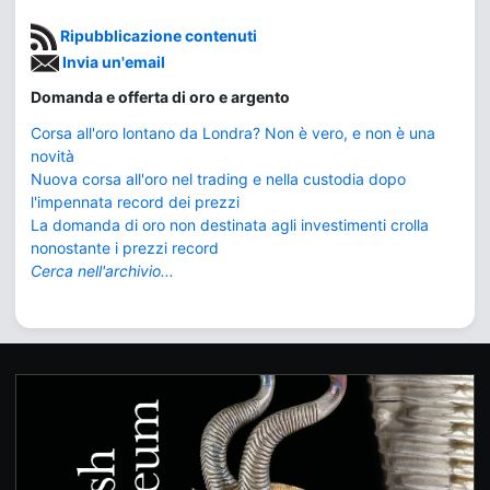
Ripubblicazione contenuti
Invia un'email
Domanda e offerta di oro e argento
Corsa all'oro lontano da Londra? Non è vero, e non è una
novità
Nuova corsa all'oro nel trading e nella custodia dopo
l'impennata record dei prezzi
La domanda di oro non destinata agli investimenti crolla
nonostante i prezzi record
Cerca nell'archivio...