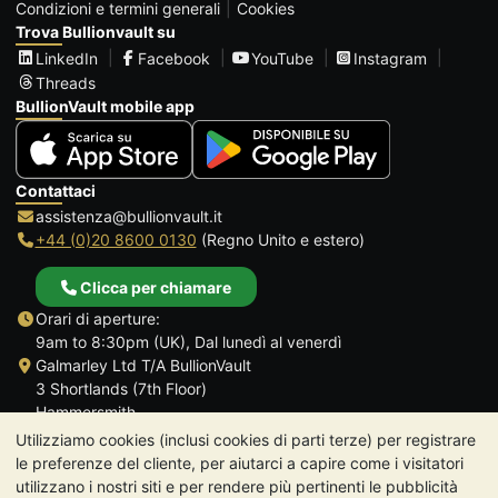
Condizioni e termini generali
Cookies
Trova Bullionvault su
LinkedIn
Facebook
YouTube
Instagram
Threads
BullionVault mobile app
Contattaci
assistenza@bullionvault.it
+44 (0)20 8600 0130
(Regno Unito e estero)
Clicca per chiamare
Orari di aperture:
9am to 8:30pm (UK), Dal lunedì al venerdì
Galmarley Ltd T/A BullionVault
3 Shortlands (7th Floor)
Hammersmith
Londra
Utilizziamo cookies (inclusi cookies di parti terze) per registrare
W6 8DA
le preferenze del cliente, per aiutarci a capire come i visitatori
Regno Unito
utilizzano i nostri siti e per rendere più pertinenti le pubblicità