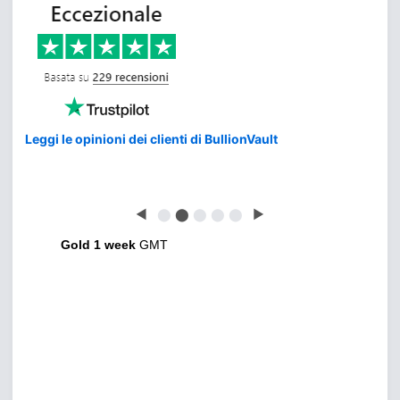
Leggi le opinioni dei clienti di BullionVault
◀
⬤
⬤
⬤
⬤
⬤
▶
Gold 1 week
GMT