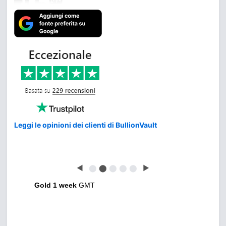
Leggi le opinioni dei clienti di BullionVault
◀
⬤
⬤
⬤
⬤
⬤
▶
Gold 1 week
GMT