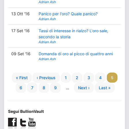
Adrian Ash
13 Ott '16
Panico per l'oro? Quale panico?
Adrian Ash
17 Set '16
Tassi di interesse in rialzo? L'oro sale,
secondo la storia
Adrian Ash
09 Set '16
Domanda di oro al picco di quattro anni
Adrian Ash
« First
‹ Previous
1
2
3
4
5
6
7
8
9
…
Next ›
Last »
Segui BullionVault