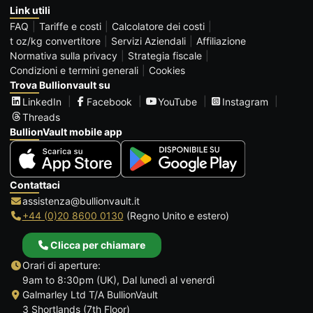
Link utili
FAQ
Tariffe e costi
Calcolatore dei costi
t oz/kg convertitore
Servizi Aziendali
Affiliazione
Normativa sulla privacy
Strategia fiscale
Condizioni e termini generali
Cookies
Trova Bullionvault su
LinkedIn
Facebook
YouTube
Instagram
Threads
BullionVault mobile app
Contattaci
assistenza@bullionvault.it
+44 (0)20 8600 0130
(Regno Unito e estero)
Clicca per chiamare
Orari di aperture:
9am to 8:30pm (UK), Dal lunedì al venerdì
Galmarley Ltd T/A BullionVault
3 Shortlands (7th Floor)