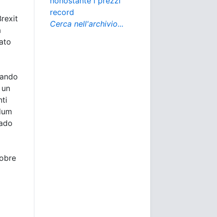
nonostante i prezzi
record
Brexit
Cerca nell'archivio...
a
ato
reando
 un
nti
ndum
rado
tobre