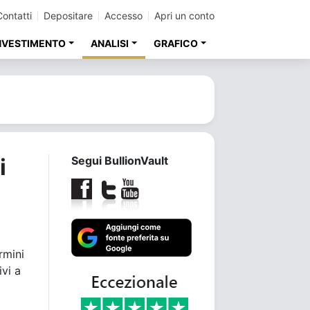
Contatti
Depositare
Accesso
Apri un conto
INVESTIMENTO
ANALISI
GRAFICO
i
Segui BullionVault
rmini
ivi a