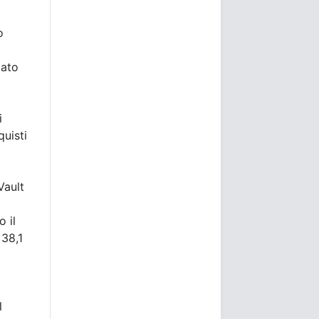
o
cato
i
quisti
Vault
 il
 38,1
l