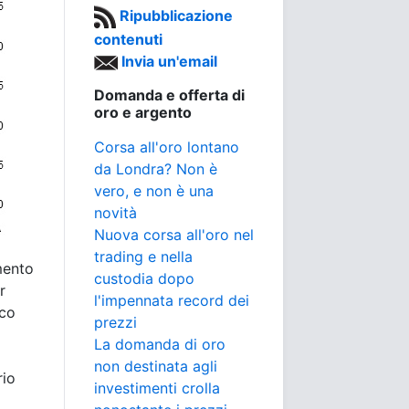
Ripubblicazione
contenuti
Invia un'email
Domanda e offerta di
oro e argento
Corsa all'oro lontano
da Londra? Non è
vero, e non è una
novità
Nuova corsa all'oro nel
trading e nella
mento
custodia dopo
r
l'impennata record dei
cco
prezzi
La domanda di oro
non destinata agli
rio
investimenti crolla