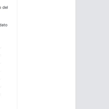
o del
 dato