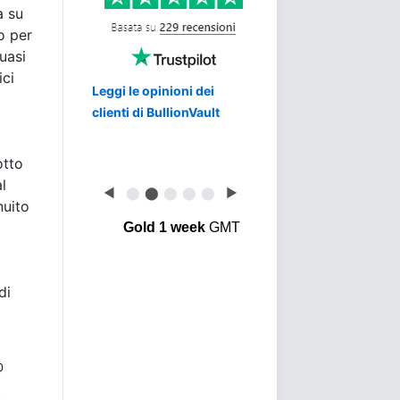
a su
o per
uasi
ici
Leggi le opinioni dei
clienti di BullionVault
otto
l
◀
⬤
⬤
⬤
⬤
⬤
▶
nuito
Gold 1 week
GMT
di