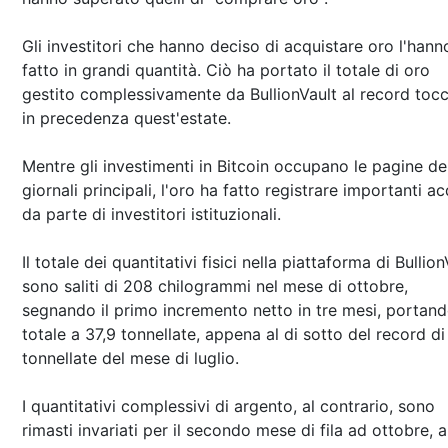
Gli investitori che hanno deciso di acquistare oro l'hann
fatto in grandi quantità. Ciò ha portato il totale di oro
gestito complessivamente da BullionVault al record toc
in precedenza quest'estate.
Mentre gli investimenti in Bitcoin occupano le pagine de
giornali principali, l'oro ha fatto registrare importanti ac
da parte di investitori istituzionali.
Il totale dei quantitativi fisici nella piattaforma di Bullion
sono saliti di 208 chilogrammi nel mese di ottobre,
segnando il primo incremento netto in tre mesi, portando
totale a 37,9 tonnellate, appena al di sotto del record di
tonnellate del mese di luglio.
I quantitativi complessivi di argento, al contrario, sono
rimasti invariati per il secondo mese di fila ad ottobre, a