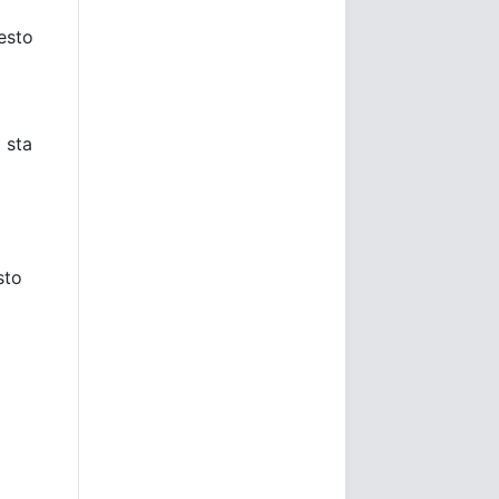
6
uesto
i sta
e.
sto