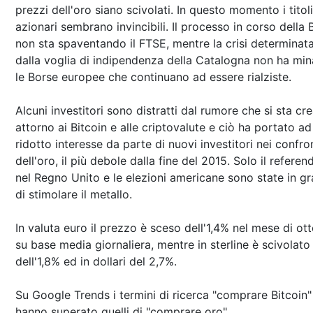
prezzi dell'oro siano scivolati. In questo momento i titoli
azionari sembrano invincibili. Il processo in corso della 
non sta spaventando il FTSE, mentre la crisi determinat
dalla voglia di indipendenza della Catalogna non ha min
le Borse europee che continuano ad essere rialziste.
Alcuni investitori sono distratti dal rumore che si sta c
attorno ai Bitcoin e alle criptovalute e ciò ha portato ad
ridotto interesse da parte di nuovi investitori nei confro
dell'oro, il più debole dalla fine del 2015. Solo il refere
nel Regno Unito e le elezioni americane sono state in g
di stimolare il metallo.
In valuta euro il prezzo è sceso dell'1,4% nel mese di ot
su base media giornaliera, mentre in sterline è scivolato
dell'1,8% ed in dollari del 2,7%.
Su Google Trends i termini di ricerca "comprare Bitcoin"
hanno superato quelli di "comprare oro".