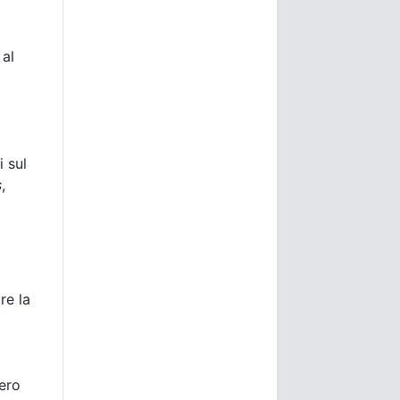
 al
i sul
s
,
re la
bero