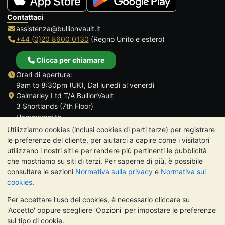
Contattaci
assistenza@bullionvault.it
+44 (0)20 8600 0130
(Regno Unito e estero)
Clicca per chiamare
Orari di aperture:
9am to 8:30pm (UK), Dal lunedì al venerdì
Galmarley Ltd T/A BullionVault
3 Shortlands (7th Floor)
Hammersmith
Londra
Utilizziamo cookies (inclusi cookies di parti terze) per registrare
W6 8DA
le preferenze del cliente, per aiutarci a capire come i visitatori
Regno Unito
utilizzano i nostri siti e per rendere più pertinenti le pubblicità
che mostriamo su siti di terzi. Per saperne di più, è possibile
consultare le sezioni
Normativa sulla privacy
e
Normativa sui
cookies
.
Per accettare l'uso dei cookies, è necessario cliccare su
TrustScore 4.7 | 488 recensioni
'Accetto' oppure scegliere 'Opzioni' per impostare le preferenze
NOTA BENE:
Il valore dei metalli preziosi può diminuire o
sul tipo di cookie.
aumentare, e i trend storici non sono predittori dell'andamento