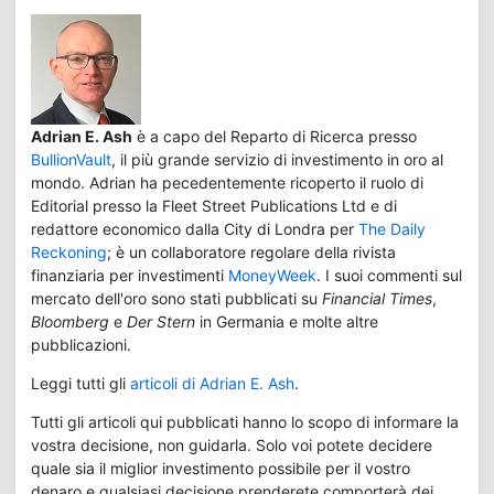
Adrian E. Ash
è a capo del Reparto di Ricerca presso
BullionVault
, il più grande servizio di investimento in oro al
mondo. Adrian ha pecedentemente ricoperto il ruolo di
Editorial presso la Fleet Street Publications Ltd e di
redattore economico dalla City di Londra per
The Daily
Reckoning
; è un collaboratore regolare della rivista
finanziaria per investimenti
MoneyWeek
. I suoi commenti sul
mercato dell'oro sono stati pubblicati su
Financial Times
,
Bloomberg
e
Der Stern
in Germania e molte altre
pubblicazioni.
Leggi tutti gli
articoli di Adrian E. Ash
.
Tutti gli articoli qui pubblicati hanno lo scopo di informare la
vostra decisione, non guidarla. Solo voi potete decidere
quale sia il miglior investimento possibile per il vostro
denaro e qualsiasi decisione prenderete comporterà dei