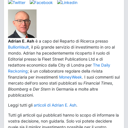
Adrian E. Ash
è a capo del Reparto di Ricerca presso
BullionVault
, il più grande servizio di investimento in oro al
mondo. Adrian ha pecedentemente ricoperto il ruolo di
Editorial presso la Fleet Street Publications Ltd e di
redattore economico dalla City di Londra per
The Daily
Reckoning
; è un collaboratore regolare della rivista
finanziaria per investimenti
MoneyWeek
. I suoi commenti sul
mercato dell'oro sono stati pubblicati su
Financial Times
,
Bloomberg
e
Der Stern
in Germania e molte altre
pubblicazioni.
Leggi tutti gli
articoli di Adrian E. Ash
.
Tutti gli articoli qui pubblicati hanno lo scopo di informare la
vostra decisione, non guidarla. Solo voi potete decidere
quale sia il miglior investimento possibile per il vostro