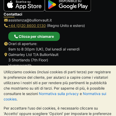
Contattaci
assistenza@bullionvault.it
+44 (0)20 8600 0130
(Regno Unito e estero)
Clicca per chiamare
Orari di aperture:
9am to 8:30pm (UK), Dal lunedì al venerdì
Galmarley Ltd T/A BullionVault
3 Shortlands (7th Floor)
Hammersmith
Londra
Utilizziamo cookies (inclusi cookies di parti terze) per registrare
W6 8DA
le preferenze del cliente, per aiutarci a capire come i visitatori
Regno Unito
utilizzano i nostri siti e per rendere più pertinenti le pubblicità
che mostriamo su siti di terzi. Per saperne di più, è possibile
consultare le sezioni
Normativa sulla privacy
e
Normativa sui
cookies
.
Per accettare l'uso dei cookies, è necessario cliccare su
TrustScore 4.7 | 488 recensioni
'Accetto' oppure scegliere 'Opzioni' per impostare le preferenze
NOTA BENE:
Il valore dei metalli preziosi può diminuire o