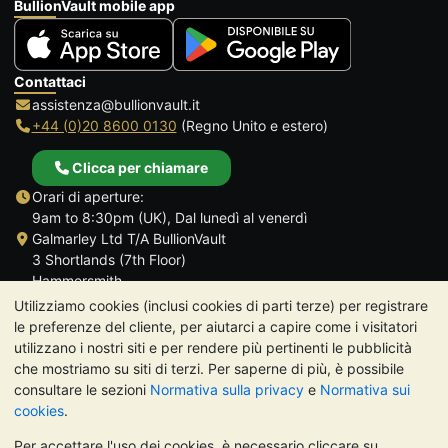
BullionVault mobile app
Contattaci
assistenza@bullionvault.it
+44 (0)20 8600 0130
(Regno Unito e estero)
Clicca per chiamare
Orari di aperture:
9am to 8:30pm (UK), Dal lunedì al venerdì
Galmarley Ltd T/A BullionVault
3 Shortlands (7th Floor)
Hammersmith
Londra
Utilizziamo cookies (inclusi cookies di parti terze) per registrare
W6 8DA
le preferenze del cliente, per aiutarci a capire come i visitatori
Regno Unito
utilizzano i nostri siti e per rendere più pertinenti le pubblicità
che mostriamo su siti di terzi. Per saperne di più, è possibile
consultare le sezioni
Normativa sulla privacy
e
Normativa sui
cookies
.
Per accettare l'uso dei cookies, è necessario cliccare su
TrustScore 4.7 | 488 recensioni