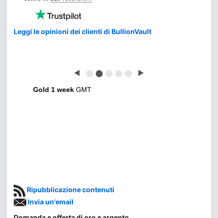
Leggi le opinioni dei clienti di BullionVault
◀
⬤
⬤
⬤
⬤
⬤
▶
Gold 1 week
GMT
Ripubblicazione contenuti
Invia un'email
Domanda e offerta di oro e argento