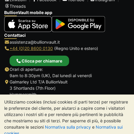
Threads
BullionVault mobile app
Contattaci
assistenza@bullionvault.it
+44 (0)20 8600 0130
(Regno Unito e estero)
Clicca per chiamare
Orari di aperture:
9am to 8:30pm (UK), Dal lunedì al venerdì
Galmarley Ltd T/A BullionVault
3 Shortlands (7th Floor)
Hammersmith
Londra
Utilizziamo cookies (inclusi cookies di parti terze) per registrare
W6 8DA
le preferenze del cliente, per aiutarci a capire come i visitatori
Regno Unito
utilizzano i nostri siti e per rendere più pertinenti le pubblicità
che mostriamo su siti di terzi. Per saperne di più, è possibile
consultare le sezioni
Normativa sulla privacy
e
Normativa sui
cookies
.