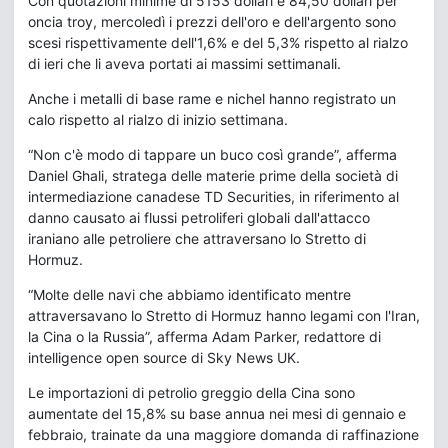
Con quotazioni minime di 5153 dollari e 84,50 dollari per
oncia troy, mercoledì i prezzi dell'oro e dell'argento sono
scesi rispettivamente dell'1,6% e del 5,3% rispetto al rialzo
di ieri che li aveva portati ai massimi settimanali.
Anche i metalli di base rame e nichel hanno registrato un
calo rispetto al rialzo di inizio settimana.
“Non c'è modo di tappare un buco così grande”, afferma
Daniel Ghali, stratega delle materie prime della società di
intermediazione canadese TD Securities, in riferimento al
danno causato ai flussi petroliferi globali dall'attacco
iraniano alle petroliere che attraversano lo Stretto di
Hormuz.
“Molte delle navi che abbiamo identificato mentre
attraversavano lo Stretto di Hormuz hanno legami con l'Iran,
la Cina o la Russia”, afferma Adam Parker, redattore di
intelligence open source di Sky News UK.
Le importazioni di petrolio greggio della Cina sono
aumentate del 15,8% su base annua nei mesi di gennaio e
febbraio, trainate da una maggiore domanda di raffinazione