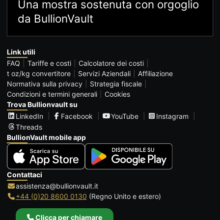
Una mostra sostenuta con orgoglio
da BullionVault
Link utili
FAQ
Tariffe e costi
Calcolatore dei costi
t oz/kg convertitore
Servizi Aziendali
Affiliazione
Normativa sulla privacy
Strategia fiscale
Condizioni e termini generali
Cookies
Trova Bullionvault su
LinkedIn
Facebook
YouTube
Instagram
Threads
BullionVault mobile app
Contattaci
assistenza@bullionvault.it
+44 (0)20 8600 0130
(Regno Unito e estero)
Clicca per chiamare