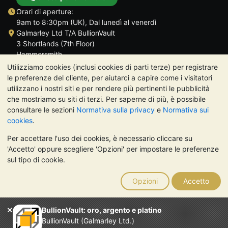
Orari di aperture:
9am to 8:30pm (UK), Dal lunedì al venerdì
Galmarley Ltd T/A BullionVault
3 Shortlands (7th Floor)
Hammersmith
Londra
Utilizziamo cookies (inclusi cookies di parti terze) per registrare
W6 8DA
le preferenze del cliente, per aiutarci a capire come i visitatori
Regno Unito
utilizzano i nostri siti e per rendere più pertinenti le pubblicità
che mostriamo su siti di terzi. Per saperne di più, è possibile
consultare le sezioni
Normativa sulla privacy
e
Normativa sui
cookies
.
Per accettare l'uso dei cookies, è necessario cliccare su
TrustScore 4.7 | 488 recensioni
'Accetto' oppure scegliere 'Opzioni' per impostare le preferenze
NOTA BENE:
Il valore dei metalli preziosi può diminuire o
sul tipo di cookie.
aumentare, e i trend storici non sono predittori dell'andamento
futuro. Nulla di quanto contenuto nei siti web di BullionVault o
Opzioni
Accetto
nelle sue comunicazioni costituisce una consulenza sugli
investimenti. Si consiglia di rivolgersi a un professionista per
stabilire se l'investimento in metalli preziosi è adatto alle proprie
BullionVault: oro, argento e platino
esigenze.
BullionVault (Galmarley Ltd.)
Galmarley Ltd, trading acome BullionVault, registrata in