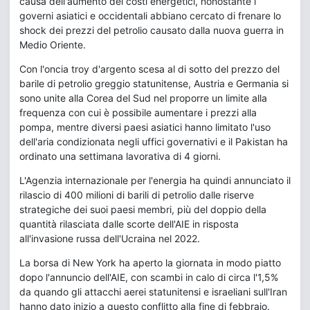
causa dell'aumento dei costi energetici, nonostante i
governi asiatici e occidentali abbiano cercato di frenare lo
shock dei prezzi del petrolio causato dalla nuova guerra in
Medio Oriente.
Con l'oncia troy d'argento scesa al di sotto del prezzo del
barile di petrolio greggio statunitense, Austria e Germania si
sono unite alla Corea del Sud nel proporre un limite alla
frequenza con cui è possibile aumentare i prezzi alla
pompa, mentre diversi paesi asiatici hanno limitato l'uso
dell'aria condizionata negli uffici governativi e il Pakistan ha
ordinato una settimana lavorativa di 4 giorni.
L'Agenzia internazionale per l'energia ha quindi annunciato il
rilascio di 400 milioni di barili di petrolio dalle riserve
strategiche dei suoi paesi membri, più del doppio della
quantità rilasciata dalle scorte dell'AIE in risposta
all'invasione russa dell'Ucraina nel 2022.
La borsa di New York ha aperto la giornata in modo piatto
dopo l'annuncio dell'AIE, con scambi in calo di circa l'1,5%
da quando gli attacchi aerei statunitensi e israeliani sull'Iran
hanno dato inizio a questo conflitto alla fine di febbraio.