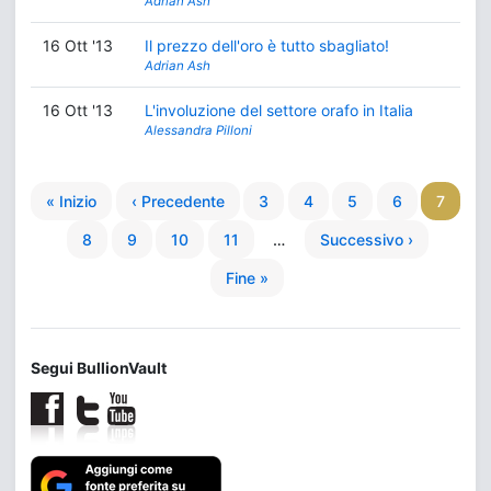
Adrian Ash
16 Ott '13
Il prezzo dell'oro è tutto sbagliato!
Adrian Ash
16 Ott '13
L'involuzione del settore orafo in Italia
Alessandra Pilloni
« Inizio
‹ Precedente
3
4
5
6
7
8
9
10
11
…
Successivo ›
Fine »
Segui BullionVault