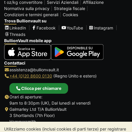
t oz/kg convertitore
Servizi Aziendali
Affiliazione
Normativa sulla privacy
Strategia fiscale
Condizioni e termini generali
Cookies
Trova Bullionvault su
LinkedIn
Facebook
YouTube
Instagram
Threads
BullionVault mobile app
Contattaci
assistenza@bullionvault.it
+44 (0)20 8600 0130
(Regno Unito e estero)
Clicca per chiamare
Orari di aperture:
9am to 8:30pm (UK), Dal lunedì al venerdì
Galmarley Ltd T/A BullionVault
3 Shortlands (7th Floor)
Hammersmith
Londra
Utilizziamo cookies (inclusi cookies di parti terze) per registrare