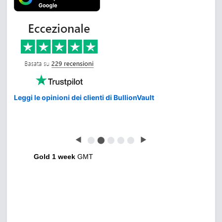
Leggi le opinioni dei clienti di BullionVault
◀
⬤
⬤
⬤
⬤
⬤
▶
Gold 1 week
GMT