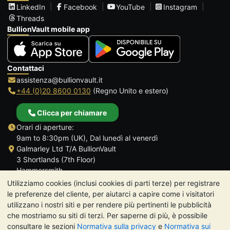
LinkedIn
Facebook
YouTube
Instagram
Threads
BullionVault mobile app
Contattaci
assistenza@bullionvault.it
+44 (0)20 8600 0130
(Regno Unito e estero)
Clicca per chiamare
Orari di aperture:
9am to 8:30pm (UK), Dal lunedì al venerdì
Galmarley Ltd T/A BullionVault
3 Shortlands (7th Floor)
Hammersmith
Londra
Utilizziamo cookies (inclusi cookies di parti terze) per registrare
W6 8DA
le preferenze del cliente, per aiutarci a capire come i visitatori
Regno Unito
utilizzano i nostri siti e per rendere più pertinenti le pubblicità
che mostriamo su siti di terzi. Per saperne di più, è possibile
consultare le sezioni
Normativa sulla privacy
e
Normativa sui