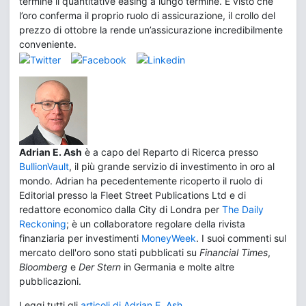
termine il quantitative easing a lungo termine. E visto che
l’oro conferma il proprio ruolo di assicurazione, il crollo del
prezzo di ottobre la rende un’assicurazione incredibilmente
conveniente.
Adrian E. Ash
è a capo del Reparto di Ricerca presso
BullionVault
, il più grande servizio di investimento in oro al
mondo. Adrian ha pecedentemente ricoperto il ruolo di
Editorial presso la Fleet Street Publications Ltd e di
redattore economico dalla City di Londra per
The Daily
Reckoning
; è un collaboratore regolare della rivista
finanziaria per investimenti
MoneyWeek
. I suoi commenti sul
mercato dell'oro sono stati pubblicati su
Financial Times
,
Bloomberg
e
Der Stern
in Germania e molte altre
pubblicazioni.
Leggi tutti gli
articoli di Adrian E. Ash
.