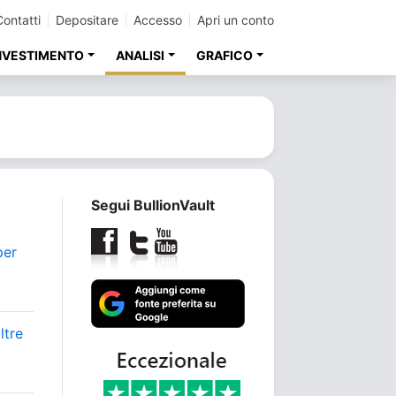
Contatti
Depositare
Accesso
Apri un conto
INVESTIMENTO
ANALISI
GRAFICO
Segui BullionVault
per
ltre