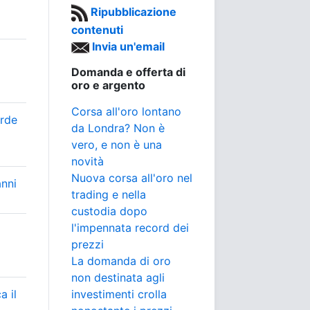
Ripubblicazione
contenuti
Invia un'email
Domanda e offerta di
oro e argento
Corsa all'oro lontano
erde
da Londra? Non è
vero, e non è una
novità
Nuova corsa all'oro nel
anni
trading e nella
custodia dopo
l'impennata record dei
o
prezzi
La domanda di oro
non destinata agli
a il
investimenti crolla