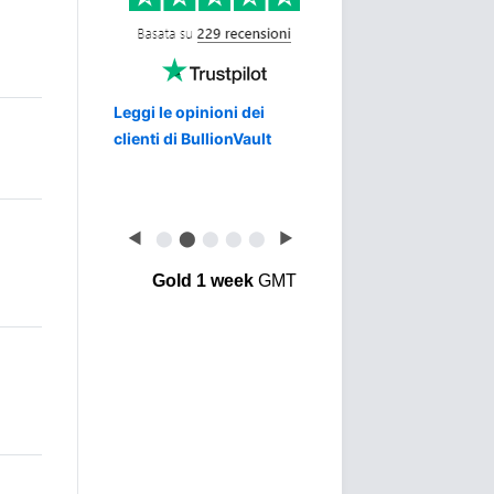
Leggi le opinioni dei
clienti di BullionVault
◀
⬤
⬤
⬤
⬤
⬤
▶
Gold 1 week
GMT