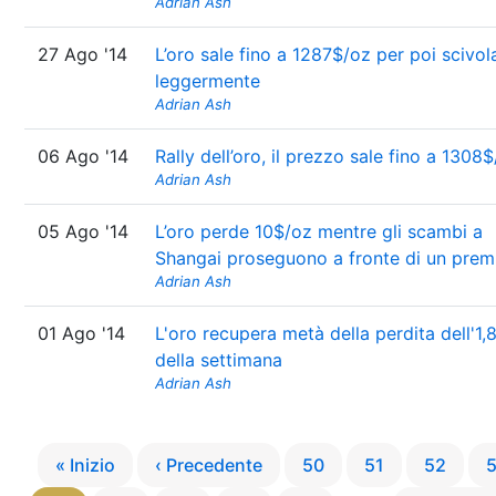
Adrian Ash
27 Ago '14
L’oro sale fino a 1287$/oz per poi scivol
leggermente
Adrian Ash
06 Ago '14
Rally dell’oro, il prezzo sale fino a 1308
Adrian Ash
05 Ago '14
L’oro perde 10$/oz mentre gli scambi a
Shangai proseguono a fronte di un prem
Adrian Ash
01 Ago '14
L'oro recupera metà della perdita dell'1,
della settimana
Adrian Ash
« Inizio
‹ Precedente
50
51
52