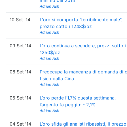
minimo del 2014
Adrian Ash
10 Set '14
L'oro si comporta "terribilmente male",
prezzo sotto i 1248$/oz
Adrian Ash
09 Set '14
L’oro continua a scendere, prezzi sotto i
1250$/oz
Adrian Ash
08 Set '14
Preoccupa la mancanza di domanda di 
fisico dalla Cina
Adrian Ash
05 Set '14
L’oro perde l’1,7% questa settimana,
l’argento fa peggio: - 2,1%
Adrian Ash
04 Set '14
L’oro sfida gli analisti ribassisti, il prezzo