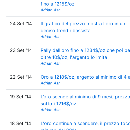
fino a 1215$/oz
Adrian Ash
24 Set '14
Il grafico del prezzo mostra l'oro in un
deciso trend ribassista
Adrian Ash
23 Set '14
Rally dell'oro fino a 1234$/oz che poi p
oltre 10$/oz, l'argento lo imita
Adrian Ash
22 Set '14
Oro a 1218$/oz, argento al minimo di 4 
Adrian Ash
19 Set '14
L’oro scende al minimo di 9 mesi, prezz
sotto i 1216$/oz
Adrian Ash
18 Set '14
L'oro continua a scendere, il prezzo tocc