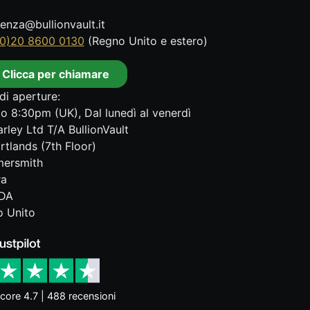
tenza@bullionvault.it
0)20 8600 0130
(Regno Unito e estero)
Clicca per chiamare
di aperture:
o 8:30pm (UK), Dal lunedì al venerdì
rley Ltd T/A BullionVault
rtlands (7th Floor)
ersmith
ra
DA
 Unito
core 4.7 | 488 recensioni