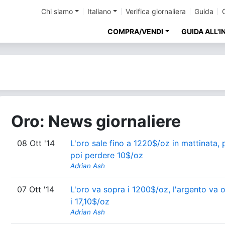
Chi siamo
Italiano
Verifica giornaliera
Guida
COMPRA/VENDI
GUIDA ALL'
Oro: News giornaliere
08 Ott '14
L'oro sale fino a 1220$/oz in mattinata, 
poi perdere 10$/oz
Adrian Ash
07 Ott '14
L'oro va sopra i 1200$/oz, l'argento va o
i 17,10$/oz
Adrian Ash