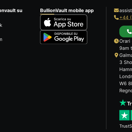
onvault su
BullionVault mobile app
assis
+44 (
k
m
Orari 
9am t
Galma
3 Sho
Hamm
Lond
W6 8
Regno
TrustS