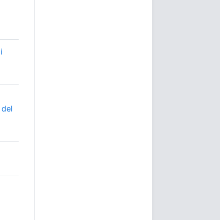
i
 del