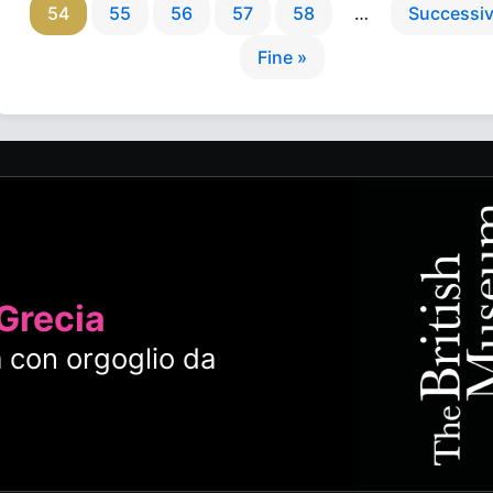
54
55
56
57
58
…
Successiv
Fine »
 Grecia
 con orgoglio da