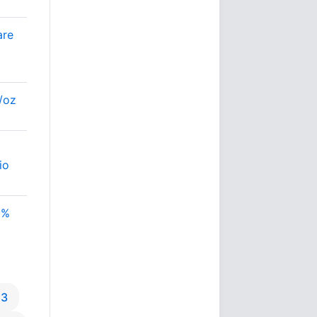
are
$/oz
io
8%
53