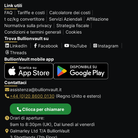
Link utili
FAQ
Tariffe e costi
Calcolatore dei costi
t oz/kg convertitore
Servizi Aziendali
Affiliazione
Normativa sulla privacy
Strategia fiscale
Condizioni e termini generali
Cookies
Trova Bullionvault su
LinkedIn
Facebook
YouTube
Instagram
Threads
BullionVault mobile app
Contattaci
assistenza@bullionvault.it
+44 (0)20 8600 0130
(Regno Unito e estero)
Clicca per chiamare
Orari di aperture:
9am to 8:30pm (UK), Dal lunedì al venerdì
Galmarley Ltd T/A BullionVault
3 Shortlands (7th Floor)