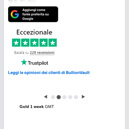
Leggi le opinioni dei clienti di BullionVault
◀
⬤
⬤
⬤
⬤
⬤
▶
Gold 1 week
GMT