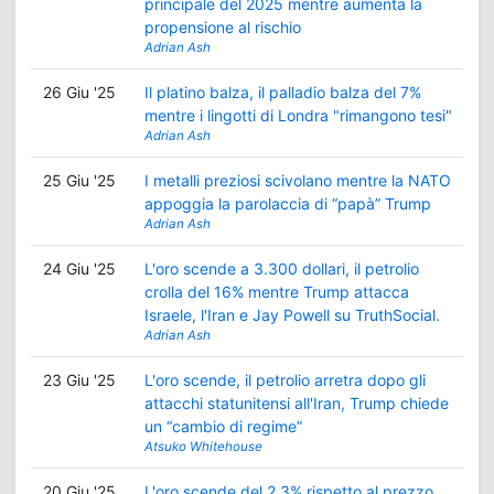
principale del 2025 mentre aumenta la
propensione al rischio
Adrian Ash
26 Giu '25
Il platino balza, il palladio balza del 7%
mentre i lingotti di Londra "rimangono tesi"
Adrian Ash
25 Giu '25
I metalli preziosi scivolano mentre la NATO
appoggia la parolaccia di “papà” Trump
Adrian Ash
24 Giu '25
L'oro scende a 3.300 dollari, il petrolio
crolla del 16% mentre Trump attacca
Israele, l'Iran e Jay Powell su TruthSocial.
Adrian Ash
23 Giu '25
L'oro scende, il petrolio arretra dopo gli
attacchi statunitensi all'Iran, Trump chiede
un “cambio di regime”
Atsuko Whitehouse
20 Giu '25
L'oro scende del 2,3% rispetto al prezzo