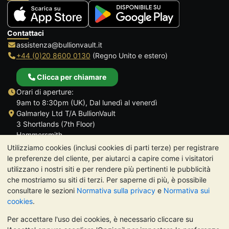
Contattaci
assistenza@bullionvault.it
+44 (0)20 8600 0130
(Regno Unito e estero)
Clicca per chiamare
Orari di aperture:
9am to 8:30pm (UK), Dal lunedì al venerdì
Galmarley Ltd T/A BullionVault
3 Shortlands (7th Floor)
Hammersmith
Londra
Utilizziamo cookies (inclusi cookies di parti terze) per registrare
W6 8DA
le preferenze del cliente, per aiutarci a capire come i visitatori
Regno Unito
utilizzano i nostri siti e per rendere più pertinenti le pubblicità
che mostriamo su siti di terzi. Per saperne di più, è possibile
consultare le sezioni
Normativa sulla privacy
e
Normativa sui
cookies
.
Per accettare l'uso dei cookies, è necessario cliccare su
TrustScore 4.7 | 488 recensioni