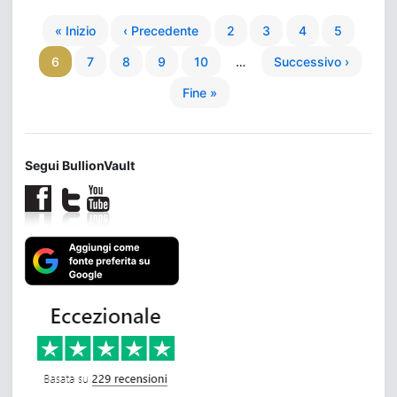
« Inizio
‹ Precedente
2
3
4
5
6
7
8
9
10
…
Successivo ›
Fine »
Segui BullionVault