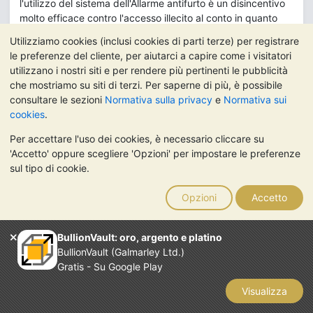
l'utilizzo del sistema dell'Allarme antifurto è un disincentivo
molto efficace contro l'accesso illecito al conto in quanto
consente ai clienti di informare BullionVault istantaneamente
Utilizziamo cookies (inclusi cookies di parti terze) per registrare
di un accesso illecito, in modo che BullionVault possa
le preferenze del cliente, per aiutarci a capire come i visitatori
indagare subito e informare le autorità competenti.
utilizzano i nostri siti e per rendere più pertinenti le pubblicità
che mostriamo su siti di terzi. Per saperne di più, è possibile
I clienti accettano l'obbligo di informare BullionVault di
consultare le sezioni
Normativa sulla privacy
e
Normativa sui
ciascun accesso illecito notificato tramite l'Allarme antifurto.
cookies
.
Quando l'Allarme antifurto invia un messaggio SMS,
Per accettare l'uso dei cookies, è necessario cliccare su
BullionVault addebita al conto una spesa secondo quanto
'Accetto' oppure scegliere 'Opzioni' per impostare le preferenze
indicato nella sezione
Tariffe e costi
, che è
sul tipo di cookie.
approssimativamente il costo di trasmissione di un
messaggio SMS.
Opzioni
Accetto
I clienti accettano che la scelta di non attivare l'Allarme
antifurto possa diminuire il livello di compensazione che, in
BullionVault: oro, argento e platino
caso di perdite, possa essere corrisposto dal fondo di
BullionVault (Galmarley Ltd.)
compensazione di BullionVault o da una terza parte
Gratis - Su Google Play
indipendente da BullionVault che esegue l'arbitrato.
Visualizza
Nel caso in cui BullionVault venga meno ai propri impegni e
ne risulti una perdita finanziaria diretta da parte del cliente,