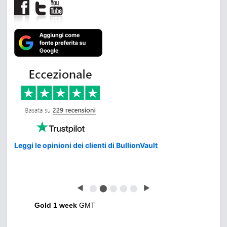
Leggi le opinioni dei clienti di BullionVault
◀
⬤
⬤
⬤
⬤
⬤
▶
Gold 1 week
GMT