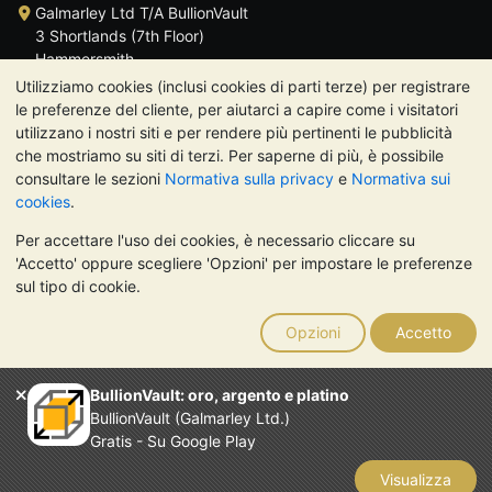
Galmarley Ltd T/A BullionVault
3 Shortlands (7th Floor)
Hammersmith
Londra
Utilizziamo cookies (inclusi cookies di parti terze) per registrare
W6 8DA
le preferenze del cliente, per aiutarci a capire come i visitatori
Regno Unito
utilizzano i nostri siti e per rendere più pertinenti le pubblicità
che mostriamo su siti di terzi. Per saperne di più, è possibile
consultare le sezioni
Normativa sulla privacy
e
Normativa sui
cookies
.
Per accettare l'uso dei cookies, è necessario cliccare su
TrustScore 4.7 | 488 recensioni
'Accetto' oppure scegliere 'Opzioni' per impostare le preferenze
NOTA BENE:
Il valore dei metalli preziosi può diminuire o
sul tipo di cookie.
aumentare, e i trend storici non sono predittori dell'andamento
futuro. Nulla di quanto contenuto nei siti web di BullionVault o
Opzioni
Accetto
nelle sue comunicazioni costituisce una consulenza sugli
investimenti. Si consiglia di rivolgersi a un professionista per
stabilire se l'investimento in metalli preziosi è adatto alle proprie
BullionVault: oro, argento e platino
esigenze.
BullionVault (Galmarley Ltd.)
Galmarley Ltd, trading acome BullionVault, registrata in
Gratis - Su Google Play
Inghilterra e Galles 4943684
BullionVault Ltd © 2026
Visualizza