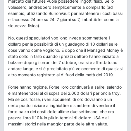
mercato dei futures vuole possedere lingotti fisici. Se lo
volessero, andrebbero semplicemente a comprarlo (ad
esempio, utilizzando BullionVault per mantenere i costi bassi
e l'accesso 24 ore su 24, 7 giorni su 7, imbattibile, come la
sicurezza fisica).
No, questi speculatori vogliono invece scommettere 1
dollaro per la possibilità di un guadagno di 10 dollari se le
cose vanno come vogliono. E dopo che il Managed Money è
stato colto in fallo quando i prezzi dell'oro hanno iniziato a
balzare dopo gli orrori del 7 ottobre, ora si è affrettato ad
andare lungo, e si è precipitato più velocemente di qualsiasi
altro momento registrato al di fuori della metà del 2019.
Forse hanno ragione. Forse l'oro continuerà a salire, salendo
e mantenendosi al di sopra dei 2.000 dollari per oncia troy.
Ma se così fosse, i veri acquirenti di oro dovranno a un
certo punto iniziare a inghiottire e smettere di vendere il
forte balzo dei costi delle ultime due settimane, che ora
prezza l'oro il 10% in più in termini di dollaro USA e ai
massimi storici nella maggior parte delle altre valute.