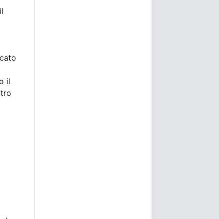
l
rcato
 il
tro