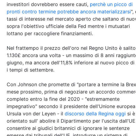
investitori dovrebbero essere cauti,
perchè un picco di
pronti contro termine potrebbe ancora materializzarsi
",
tassi di interesse nel mercato aperto che saltano di nuo
sopra l'obiettivo ufficiale della Fed mentre i mutuatari
lottano per raccogliere finanziamenti.
Nel frattempo il prezzo dell'oro nel Regno Unito è salito
1.130£ ancora una volta - un massimo di 8 anni raggiunt
giugno, ma ancora dell'11,8% inferiore al nuovo picco di 
i tempi di settembre.
Con Johnson che promette di "portare a termine la Brexit
mese prossimo, prima di negoziare un accordo commer
completo entro la fine del 2020 - "estremamente
impegnativo" secondo il presidente dell'Unione europea
Ursula von der Leyen - il
discorso della Regina oggi
si è
orientato sull' abolire il Dipartimento per l'uscita dall'UE
consentire ai giudici britannici di ignorare le sentenze
emesse dai tribunali dell'UE, introdurre un sistema di