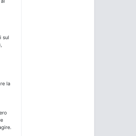
 al
i sul
s
,
re la
bero
re
agire.