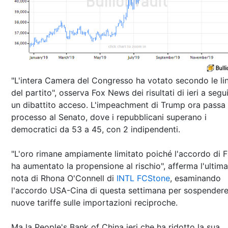
"L'intera Camera del Congresso ha votato secondo le li
del partito", osserva Fox News dei risultati di ieri a segu
un dibattito acceso. L'impeachment di Trump ora passa 
processo al Senato, dove i repubblicani superano i
democratici da 53 a 45, con 2 indipendenti.
"L'oro rimane ampiamente limitato poiché l'accordo di F
ha aumentato la propensione al rischio", afferma l'ultima
nota di Rhona O'Connell di
INTL FCStone
, esaminando
l'accordo USA-Cina di questa settimana per sospendere
nuove tariffe sulle importazioni reciproche.
Ma la People's Bank of China ieri che ha ridotto la sua