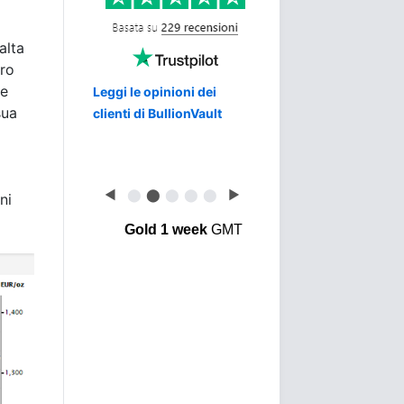
alta
oro
re
Leggi le opinioni dei
sua
clienti di BullionVault
◀
⬤
⬤
⬤
⬤
⬤
▶
ni
Gold 1 week
GMT