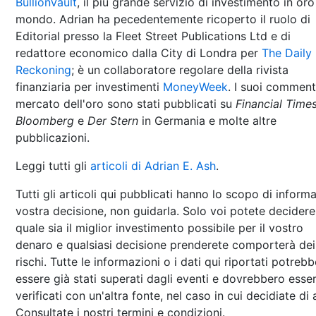
BullionVault
, il più grande servizio di investimento in oro
mondo. Adrian ha pecedentemente ricoperto il ruolo di
Editorial presso la Fleet Street Publications Ltd e di
redattore economico dalla City di Londra per
The Daily
Reckoning
; è un collaboratore regolare della rivista
finanziaria per investimenti
MoneyWeek
. I suoi comment
mercato dell'oro sono stati pubblicati su
Financial Time
Bloomberg
e
Der Stern
in Germania e molte altre
pubblicazioni.
Leggi tutti gli
articoli di Adrian E. Ash
.
Tutti gli articoli qui pubblicati hanno lo scopo di informa
vostra decisione, non guidarla. Solo voi potete decidere
quale sia il miglior investimento possibile per il vostro
denaro e qualsiasi decisione prenderete comporterà dei
rischi. Tutte le informazioni o i dati qui riportati potreb
essere già stati superati dagli eventi e dovrebbero esse
verificati con un'altra fonte, nel caso in cui decidiate di 
Consultate i nostri termini e condizioni.