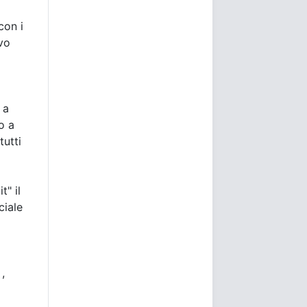
 con i
vo
 a
o a
tutti
" il
ciale
 ,