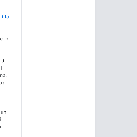
dita
e in
 di
l
na,
tra
 un
i
i