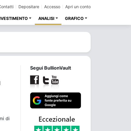
Contatti
Depositare
Accesso
Apri un conto
INVESTIMENTO
ANALISI
GRAFICO
Segui BullionVault
a
mi di