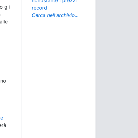
nonostante i prezzi
o gli
record
n
Cerca nell'archivio...
alle
rno
se
erà