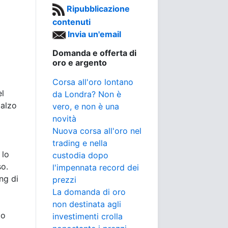
Ripubblicazione
contenuti
Invia un'email
Domanda e offerta di
a
oro e argento
Corsa all'oro lontano
el
da Londra? Non è
ialzo
vero, e non è una
novità
Nuova corsa all'oro nel
trading e nella
 lo
custodia dopo
so.
l'impennata record dei
ng di
prezzi
La domanda di oro
non destinata agli
to
investimenti crolla