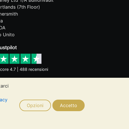
rley Ltd T/A BullionVault
rtlands (7th Floor)
ersmith
ra
DA
 Unito
core 4.7 | 488 recensioni
tarci
dittori dell'andamento futuro. Nulla di
ugli investimenti. Si consiglia di
vacy
 esigenze.
Opzioni
Accetto
Ltd © 2026