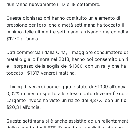
riuniranno nuovamente il 17 e 18 settembre.
Queste dichiarazioni hanno costituito un elemento di
pressione per l’oro, che a metà settimana ha toccato il
minimo delle ultime tre settimane, arrivando mercoledì 
$1270 all’oncia.
Dati commerciali dalla Cina, il maggiore consumatore d
metallo giallo finora nel 2013, hanno poi consentito un r
e il sorpasso della soglia dei $1300, con un rally che ha
toccato i $1317 venerdì mattina.
Il fixing di venerdì pomeriggio è stato di $1309 all’oncia,
0,02% in meno rispetto allo stesso dato di venerdì scor
L’argento invece ha visto un rialzo del 4,37%, con un fixi
$20,31 all’oncia.
Questa settimana si è anche assistito ad un rallentamen
delle vendite degli ETF. Secondo gli analisti, visto che