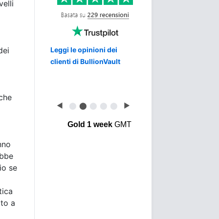
elli
dei
Leggi le opinioni dei
clienti di BullionVault
nche
◀
⬤
⬤
⬤
⬤
⬤
▶
Gold 1 week
GMT
anno
ebbe
io se
tica
ato a