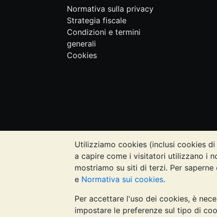
Normativa sulla privacy
Strategia fiscale
Condizioni e termini
generali
Cookies
Utilizziamo cookies (inclusi cookies di 
NOTA BENE:
Il valore dei metalli prezi
a capire come i visitatori utilizzano i n
quanto contenuto nei siti web di Bullion
mostriamo su siti di terzi. Per saperne 
rivolgersi a un professionista per stabil
e
Normativa sui cookies
.
Per accettare l'uso dei cookies, è nece
Galmarley Ltd, trading acome BullionVault
impostare le preferenze sul tipo di coo