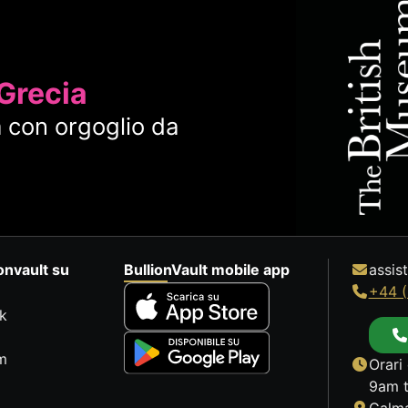
 Grecia
 con orgoglio da
onvault su
BullionVault mobile app
assis
+44 (
k
m
Orari 
9am t