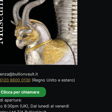
tenza@bullionvault.it
0)20 8600 0130
(Regno Unito e estero)
Clicca per chiamare
di aperture:
o 8:30pm (UK), Dal lunedì al venerdì