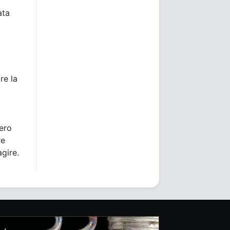
ata
re la
bero
re
agire.