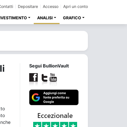
Contatti
Depositare
Accesso
Apri un conto
INVESTIMENTO
ANALISI
GRAFICO
li
Segui BullionVault
tto
ato
Anche