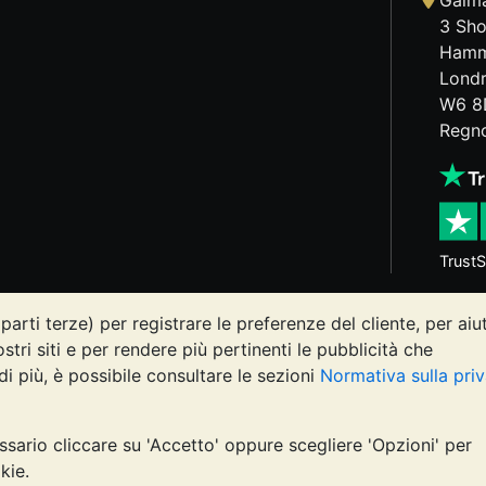
Galma
3 Sho
Hamm
Lond
W6 8
Regno
TrustS
parti terze) per registrare le preferenze del cliente, per aiu
osi può diminuire o aumentare, e i trend storici non sono pre
ostri siti e per rendere più pertinenti le pubblicità che
Vault o nelle sue comunicazioni costituisce una consulenza s
di più, è possibile consultare le sezioni
Normativa sulla pri
ire se l'investimento in metalli preziosi è adatto alle proprie
ssario cliccare su 'Accetto' oppure scegliere 'Opzioni' per
, registrata in Inghilterra e Galles 4943684
BullionVault 
kie.