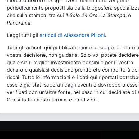
mercato dell’oro e sugli investimenti in oro vengono
periodicamente proposti sia dalla blogosfera specializz
che sulla stampa, tra cui
Il Sole 24 Ore
,
La Stampa
, e
Panorama
.
Leggi tutti gli
articoli di Alessandra Pilloni
.
Tutti gli articoli qui pubblicati hanno lo scopo di informa
vostra decisione, non guidarla. Solo voi potete decidere
quale sia il miglior investimento possibile per il vostro
denaro e qualsiasi decisione prenderete comporterà dei
rischi. Tutte le informazioni o i dati qui riportati potreb
essere già stati superati dagli eventi e dovrebbero esse
verificati con un'altra fonte, nel caso in cui decidiate di 
Consultate i nostri termini e condizioni.