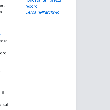
nonostante i prezzi
amma
record
ano
Cerca nell'archivio...
r
er lo
 oro
.
, il
a sul