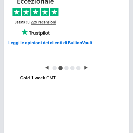
Leggi le opinioni dei clienti di BullionVault
◀
⬤
⬤
⬤
⬤
⬤
▶
Gold 1 week
GMT