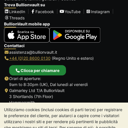
Trova Bullionvault su
LinkedIn
Facebook
YouTube
Instagram
Threads
BullionVault mobile app
Contattaci
assistenza@bullionvault.it
+44 (0)20 8600 0130
(Regno Unito e estero)
Clicca per chiamare
Orari di aperture:
9am to 8:30pm (UK), Dal lunedì al venerdì
Galmarley Ltd T/A BullionVault
3 Shortlands (7th Floor)
Hammersmith
Londra
Utilizziamo cookies (inclusi cookies di parti terze) per registrare
W6 8DA
le preferenze del cliente, per aiutarci a capire come i visitatori
Regno Unito
utilizzano i nostri siti e per rendere più pertinenti le pubblicità
che mostriamo su siti di terzi. Per saperne di più, è possibile