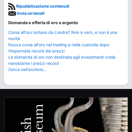
Ripubblicazione contenuti
Invia un'email
Domanda e offerta di oro e argento
Corsa all'oro lontano da Londra? Non è vero, e non è una
novità
Nuova corsa all'oro nel trading e nella custodia dopo
l'impennata record dei prezzi
La domanda di oro non destinata agli investimenti crolla
nonostante i prezzi record
Cerca nell'archivio...