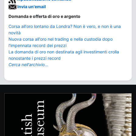
Invia un'email
Domanda e offerta di oro e argento
Corsa all'oro lontano da Londra? Non è vero, e non è una
novità
Nuova corsa all'oro nel trading e nella custodia dopo
l'impennata record dei prezzi
La domanda di oro non destinata agli investimenti crolla
nonostante i prezzi record
Cerca nell'archivio...