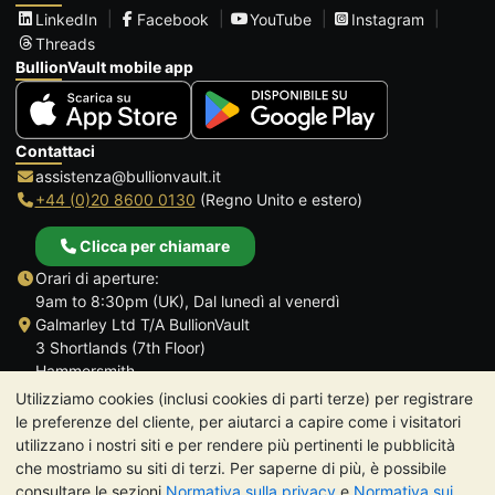
LinkedIn
Facebook
YouTube
Instagram
Threads
BullionVault mobile app
Contattaci
assistenza@bullionvault.it
+44 (0)20 8600 0130
(Regno Unito e estero)
Clicca per chiamare
Orari di aperture:
9am to 8:30pm (UK), Dal lunedì al venerdì
Galmarley Ltd T/A BullionVault
3 Shortlands (7th Floor)
Hammersmith
Londra
Utilizziamo cookies (inclusi cookies di parti terze) per registrare
W6 8DA
le preferenze del cliente, per aiutarci a capire come i visitatori
Regno Unito
utilizzano i nostri siti e per rendere più pertinenti le pubblicità
che mostriamo su siti di terzi. Per saperne di più, è possibile
consultare le sezioni
Normativa sulla privacy
e
Normativa sui