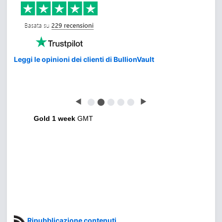
Leggi le opinioni dei clienti di BullionVault
◀
⬤
⬤
⬤
⬤
⬤
▶
Gold 1 week
GMT
Ripubblicazione contenuti