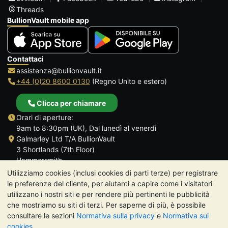
Threads
BullionVault mobile app
Contattaci
assistenza@bullionvault.it
+44 (0)20 8600 0130
(Regno Unito e estero)
Clicca per chiamare
Orari di aperture:
9am to 8:30pm (UK), Dal lunedì al venerdì
Galmarley Ltd T/A BullionVault
3 Shortlands (7th Floor)
Hammersmith
Londra
Utilizziamo cookies (inclusi cookies di parti terze) per registrare
W6 8DA
le preferenze del cliente, per aiutarci a capire come i visitatori
Regno Unito
utilizzano i nostri siti e per rendere più pertinenti le pubblicità
che mostriamo su siti di terzi. Per saperne di più, è possibile
consultare le sezioni
Normativa sulla privacy
e
Normativa sui
cookies
.