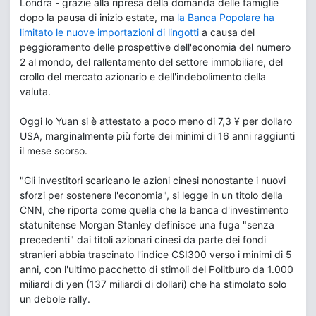
Londra - grazie alla ripresa della domanda delle famiglie
dopo la pausa di inizio estate, ma
la Banca Popolare ha
limitato le nuove importazioni di lingotti
a causa del
peggioramento delle prospettive dell'economia del numero
2 al mondo, del rallentamento del settore immobiliare, del
crollo del mercato azionario e dell'indebolimento della
valuta.
Oggi lo Yuan si è attestato a poco meno di 7,3 ¥ per dollaro
USA, marginalmente più forte dei minimi di 16 anni raggiunti
il mese scorso.
"Gli investitori scaricano le azioni cinesi nonostante i nuovi
sforzi per sostenere l'economia", si legge in un titolo della
CNN, che riporta come quella che la banca d'investimento
statunitense Morgan Stanley definisce una fuga "senza
precedenti" dai titoli azionari cinesi da parte dei fondi
stranieri abbia trascinato l'indice CSI300 verso i minimi di 5
anni, con l'ultimo pacchetto di stimoli del Politburo da 1.000
miliardi di yen (137 miliardi di dollari) che ha stimolato solo
un debole rally.