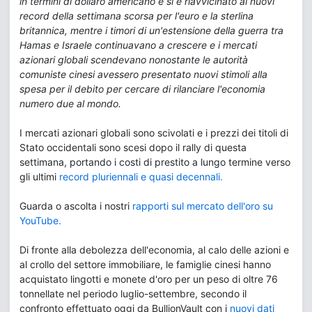
in termini di dollaro americano e si è riavvicinato ai nuovi
record della settimana scorsa per l'euro e la sterlina
britannica, mentre i timori di un'estensione della guerra tra
Hamas e Israele continuavano a crescere e i mercati
azionari globali scendevano nonostante le autorità
comuniste cinesi avessero presentato nuovi stimoli alla
spesa per il debito per cercare di rilanciare l'economia
numero due al mondo.
I mercati azionari globali sono scivolati e i prezzi dei titoli di
Stato occidentali sono scesi dopo il rally di questa
settimana, portando i costi di prestito a lungo termine verso
gli ultimi
record pluriennali e quasi decennali.
Guarda o ascolta i nostri
rapporti sul mercato dell'oro su
YouTube.
Di fronte alla debolezza dell'economia, al calo delle azioni e
al crollo del settore immobiliare, le famiglie cinesi hanno
acquistato lingotti e monete d'oro per un peso di oltre 76
tonnellate nel periodo luglio-settembre, secondo il
confronto effettuato oggi da BullionVault con i
nuovi dati