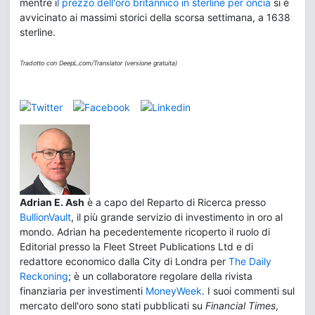
mentre i
l prezzo dell'oro britannico in sterline per oncia
si è
avvicinato ai massimi storici della scorsa settimana, a 1638
sterline.
Tradotto con DeepL.com/Translator (versione gratuita)
Adrian E. Ash
è a capo del Reparto di Ricerca presso
BullionVault
, il più grande servizio di investimento in oro al
mondo. Adrian ha pecedentemente ricoperto il ruolo di
Editorial presso la Fleet Street Publications Ltd e di
redattore economico dalla City di Londra per
The Daily
Reckoning
; è un collaboratore regolare della rivista
finanziaria per investimenti
MoneyWeek
. I suoi commenti sul
mercato dell'oro sono stati pubblicati su
Financial Times
,