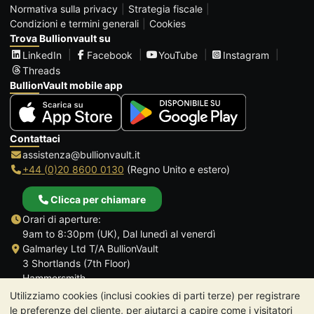
Normativa sulla privacy
Strategia fiscale
Condizioni e termini generali
Cookies
Trova Bullionvault su
LinkedIn
Facebook
YouTube
Instagram
Threads
BullionVault mobile app
Contattaci
assistenza@bullionvault.it
+44 (0)20 8600 0130
(Regno Unito e estero)
Clicca per chiamare
Orari di aperture:
9am to 8:30pm (UK), Dal lunedì al venerdì
Galmarley Ltd T/A BullionVault
3 Shortlands (7th Floor)
Hammersmith
Londra
Utilizziamo cookies (inclusi cookies di parti terze) per registrare
W6 8DA
le preferenze del cliente, per aiutarci a capire come i visitatori