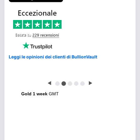
Leggi le opinioni dei clienti di BullionVault
◀
⬤
⬤
⬤
⬤
⬤
▶
Gold 1 week
GMT