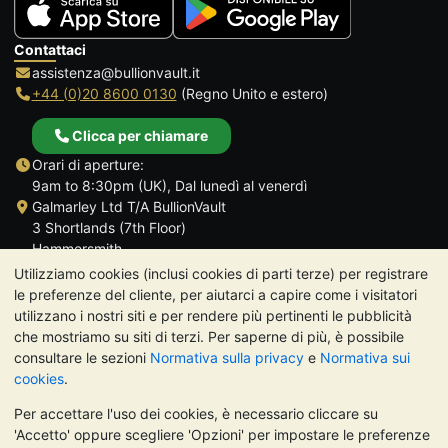
Contattaci
assistenza@bullionvault.it
+44 (0)20 8600 0130
(Regno Unito e estero)
Clicca per chiamare
Orari di aperture:
9am to 8:30pm (UK), Dal lunedì al venerdì
Galmarley Ltd T/A BullionVault
3 Shortlands (7th Floor)
Hammersmith
Londra
Utilizziamo cookies (inclusi cookies di parti terze) per registrare
W6 8DA
le preferenze del cliente, per aiutarci a capire come i visitatori
Regno Unito
utilizzano i nostri siti e per rendere più pertinenti le pubblicità
che mostriamo su siti di terzi. Per saperne di più, è possibile
consultare le sezioni
Normativa sulla privacy
e
Normativa sui
cookies
.
Per accettare l'uso dei cookies, è necessario cliccare su
TrustScore 4.7 | 488 recensioni
'Accetto' oppure scegliere 'Opzioni' per impostare le preferenze
NOTA BENE:
Il valore dei metalli preziosi può diminuire o