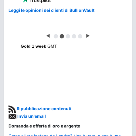
Leggi le opinioni dei clienti di BullionVault
◀
⬤
⬤
⬤
⬤
⬤
▶
Gold 1 week
GMT
Ripubblicazione contenuti
Invia un'email
Domanda e offerta di oro e argento
Corsa all'oro lontano da Londra? Non è vero, e non è una