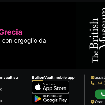
 Grecia
 con orgoglio da
onvault su
BullionVault mobile app
assis
+44 (
k
m
Orari 