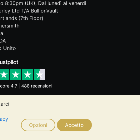
o 8:30pm (UK), Dal lunedì al venerdì
rley Ltd T/A BullionVault
rtlands (7th Floor)
ersmith
ra
DA
 Unito
core 4.7 | 488 recensioni
tarci
dittori dell'andamento futuro. Nulla di
ugli investimenti. Si consiglia di
vacy
 esigenze.
Opzioni
Accetto