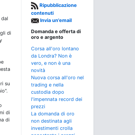
Ripubblicazione
contenuti
 dal
Invia un'email
Domanda e offerta di
gli di
oro e argento
y
Corsa all'oro lontano
da Londra? Non è
be
vero, e non è una
uesta
novità
Nuova corsa all'oro nel
ri su
trading e nella
io".
custodia dopo
l'impennata record dei
o
prezzi
mi di
La domanda di oro
na di
non destinata agli
investimenti crolla