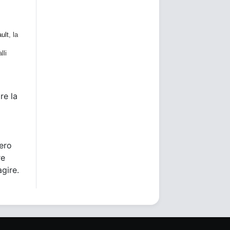
ult
, la
lli
re la
bero
re
agire.