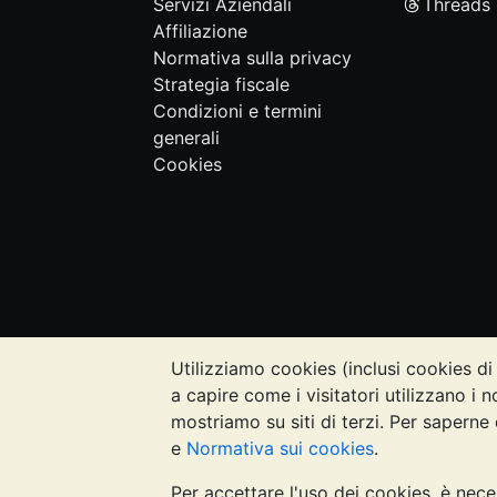
Servizi Aziendali
Threads
Affiliazione
Normativa sulla privacy
Strategia fiscale
Condizioni e termini
generali
Cookies
Utilizziamo cookies (inclusi cookies di 
NOTA BENE:
Il valore dei metalli prezi
a capire come i visitatori utilizzano i n
quanto contenuto nei siti web di Bullion
mostriamo su siti di terzi. Per saperne 
rivolgersi a un professionista per stabil
e
Normativa sui cookies
.
Per accettare l'uso dei cookies, è nece