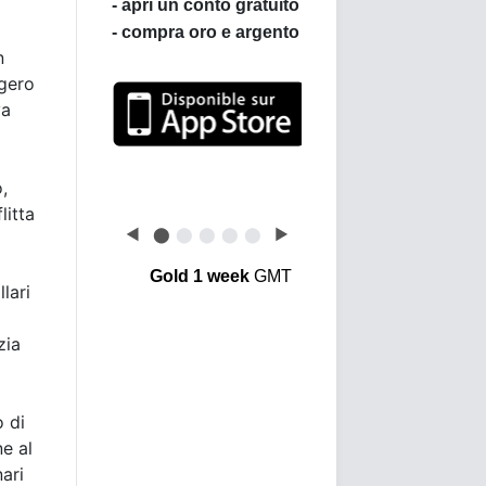
n
ggero
va
Leggi le opinioni dei
clienti di BullionVault
,
litta
◀
⬤
⬤
⬤
⬤
⬤
▶
Gold 1 week
GMT
lari
zia
o di
e al
nari