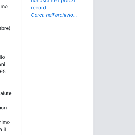
nonostante i prezzi
simo
record
Cerca nell'archivio...
mbre)
llo
oni
,95
alute
uori
inimo
 il