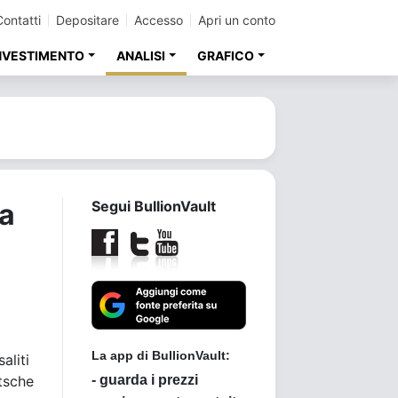
Contatti
Depositare
Accesso
Apri un conto
INVESTIMENTO
ANALISI
GRAFICO
ia
Segui BullionVault
aliti
utsche