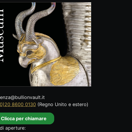
tenza@bullionvault.it
0)20 8600 0130
(Regno Unito e estero)
Clicca per chiamare
di aperture: