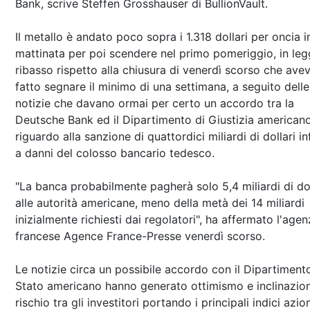
Bank, scrive Steffen Grosshauser di BullionVault.
Il metallo è andato poco sopra i 1.318 dollari per oncia i
mattinata per poi scendere nel primo pomeriggio, in le
ribasso rispetto alla chiusura di venerdì scorso che ave
fatto segnare il minimo di una settimana, a seguito delle
notizie che davano ormai per certo un accordo tra la
Deutsche Bank ed il Dipartimento di Giustizia americano
riguardo alla sanzione di quattordici miliardi di dollari inf
a danni del colosso bancario tedesco.
"La banca probabilmente pagherà solo 5,4 miliardi di dol
alle autorità americane, meno della metà dei 14 miliardi
inizialmente richiesti dai regolatori", ha affermato l'agen
francese Agence France-Presse venerdì scorso.
Le notizie circa un possibile accordo con il Dipartiment
Stato americano hanno generato ottimismo e inclinazion
rischio tra gli investitori portando i principali indici azio