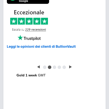
Leggi le opinioni dei clienti di BullionVault
◀
⬤
⬤
⬤
⬤
⬤
▶
Gold 1 week
GMT