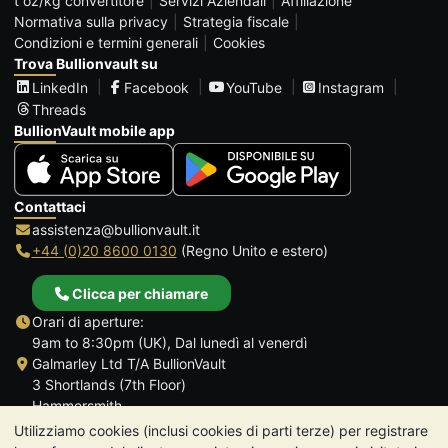
t oz/kg convertitore
Servizi Aziendali
Affiliazione
Normativa sulla privacy
Strategia fiscale
Condizioni e termini generali
Cookies
Trova Bullionvault su
LinkedIn
Facebook
YouTube
Instagram
Threads
BullionVault mobile app
Contattaci
assistenza@bullionvault.it
+44 (0)20 8600 0130
(Regno Unito e estero)
Clicca per chiamare
Orari di aperture:
9am to 8:30pm (UK), Dal lunedì al venerdì
Galmarley Ltd T/A BullionVault
3 Shortlands (7th Floor)
Hammersmith
Londra
Utilizziamo cookies (inclusi cookies di parti terze) per registrare
W6 8DA