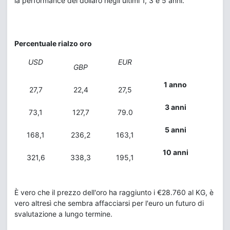
la performance del dollaro negli ultimi 1, 3 e 5 anni.
Percentuale rialzo oro
USD
EUR
GBP
1 anno
27,7
22,4
27,5
3 anni
73,1
127,7
79.0
5 anni
168,1
236,2
163,1
10 anni
321,6
338,3
195,1
È vero che il prezzo dell'oro ha raggiunto i €28.760 al KG, è
vero altresì che sembra affacciarsi per l'euro un futuro di
svalutazione a lungo termine.