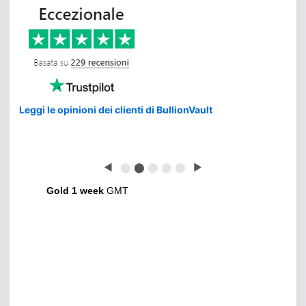
Leggi le opinioni dei clienti di BullionVault
◀
⬤
⬤
⬤
⬤
⬤
▶
Gold 1 week
GMT