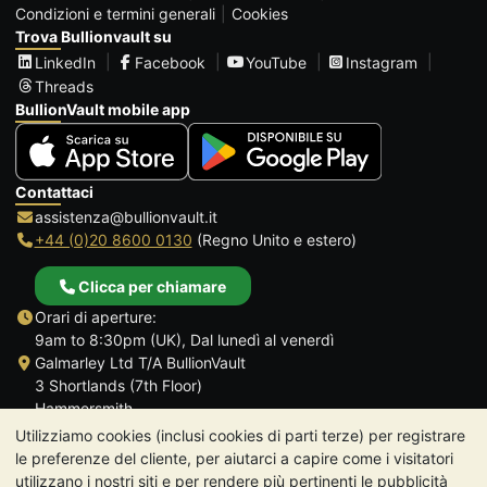
Condizioni e termini generali
Cookies
Trova Bullionvault su
LinkedIn
Facebook
YouTube
Instagram
Threads
BullionVault mobile app
Contattaci
assistenza@bullionvault.it
+44 (0)20 8600 0130
(Regno Unito e estero)
Clicca per chiamare
Orari di aperture:
9am to 8:30pm (UK), Dal lunedì al venerdì
Galmarley Ltd T/A BullionVault
3 Shortlands (7th Floor)
Hammersmith
Londra
Utilizziamo cookies (inclusi cookies di parti terze) per registrare
W6 8DA
le preferenze del cliente, per aiutarci a capire come i visitatori
Regno Unito
utilizzano i nostri siti e per rendere più pertinenti le pubblicità