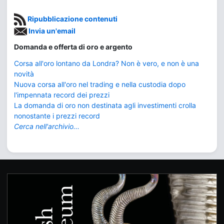
Ripubblicazione contenuti
Invia un'email
Domanda e offerta di oro e argento
Corsa all'oro lontano da Londra? Non è vero, e non è una
novità
Nuova corsa all'oro nel trading e nella custodia dopo
l'impennata record dei prezzi
La domanda di oro non destinata agli investimenti crolla
nonostante i prezzi record
Cerca nell'archivio...