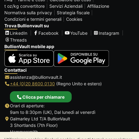
t oz/kg convertitore
Servizi Aziendali
Affiliazione
Normativa sulla privacy
Strategia fiscale
Condizioni e termini generali
Cookies
Trova Bullionvault su
LinkedIn
Facebook
YouTube
Instagram
Threads
BullionVault mobile app
Contattaci
assistenza@bullionvault.it
+44 (0)20 8600 0130
(Regno Unito e estero)
Clicca per chiamare
Orari di aperture:
9am to 8:30pm (UK), Dal lunedì al venerdì
Galmarley Ltd T/A BullionVault
3 Shortlands (7th Floor)
Hammersmith
Londra