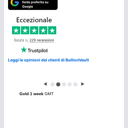
Leggi le opinioni dei clienti di BullionVault
◀
⬤
⬤
⬤
⬤
⬤
▶
Gold 1 week
GMT