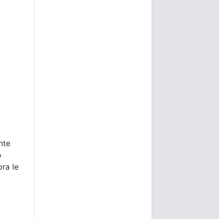
nte
o
ra le