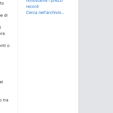
nonostante i prezzi
nto
record
Cerca nell'archivio...
he di
i
ora
onti o
i
ei
o tra