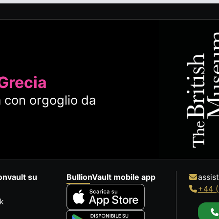
 Grecia
 con orgoglio da
onvault su
BullionVault mobile app
assis
+44 (
k