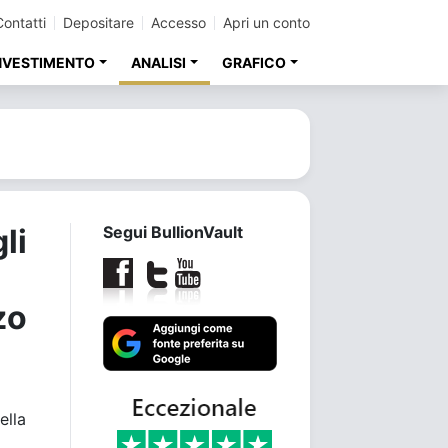
Contatti
Depositare
Accesso
Apri un conto
INVESTIMENTO
ANALISI
GRAFICO
li
Segui BullionVault
zo
ella