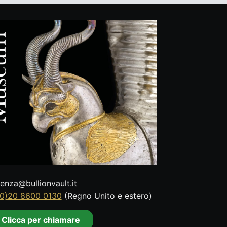
tenza@bullionvault.it
0)20 8600 0130
(Regno Unito e estero)
Clicca per chiamare