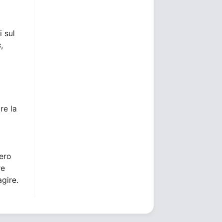
i sul
s
,
re la
bero
re
agire.