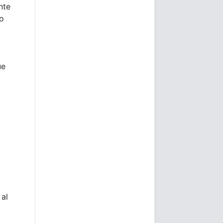
nte
to
ue
 al