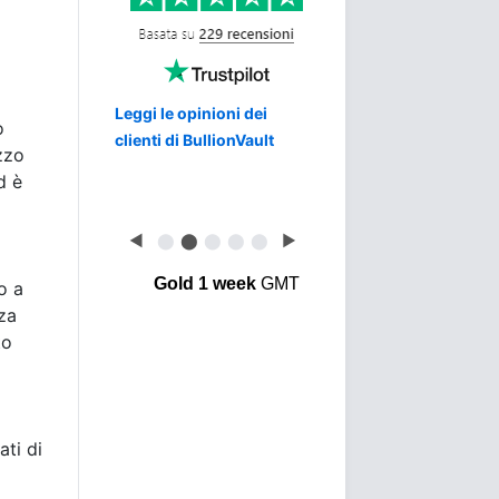
Leggi le opinioni dei
o
clienti di BullionVault
ezzo
d è
◀
⬤
⬤
⬤
⬤
⬤
▶
Gold 1 week
GMT
o a
rza
to
ati di
a