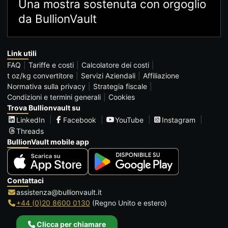
Una mostra sostenuta con orgoglio
da BullionVault
Link utili
FAQ
Tariffe e costi
Calcolatore dei costi
t oz/kg convertitore
Servizi Aziendali
Affiliazione
Normativa sulla privacy
Strategia fiscale
Condizioni e termini generali
Cookies
Trova Bullionvault su
LinkedIn
Facebook
YouTube
Instagram
Threads
BullionVault mobile app
Contattaci
assistenza@bullionvault.it
+44 (0)20 8600 0130
(Regno Unito e estero)
Clicca per chiamare