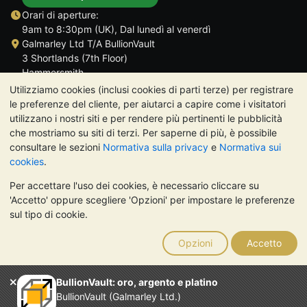
Orari di aperture:
9am to 8:30pm (UK), Dal lunedì al venerdì
Galmarley Ltd T/A BullionVault
3 Shortlands (7th Floor)
Hammersmith
Londra
Utilizziamo cookies (inclusi cookies di parti terze) per registrare
W6 8DA
le preferenze del cliente, per aiutarci a capire come i visitatori
Regno Unito
utilizzano i nostri siti e per rendere più pertinenti le pubblicità
che mostriamo su siti di terzi. Per saperne di più, è possibile
consultare le sezioni
Normativa sulla privacy
e
Normativa sui
cookies
.
Per accettare l'uso dei cookies, è necessario cliccare su
TrustScore 4.7 | 488 recensioni
'Accetto' oppure scegliere 'Opzioni' per impostare le preferenze
NOTA BENE:
Il valore dei metalli preziosi può diminuire o
sul tipo di cookie.
aumentare, e i trend storici non sono predittori dell'andamento
futuro. Nulla di quanto contenuto nei siti web di BullionVault o
Opzioni
Accetto
nelle sue comunicazioni costituisce una consulenza sugli
investimenti. Si consiglia di rivolgersi a un professionista per
stabilire se l'investimento in metalli preziosi è adatto alle proprie
BullionVault: oro, argento e platino
esigenze.
BullionVault (Galmarley Ltd.)
Galmarley Ltd, trading acome BullionVault, registrata in