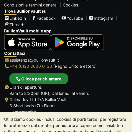
Condizioni e termini generali
Cookies
Trova Bullionvault su
LinkedIn
Facebook
YouTube
Instagram
Threads
BullionVault mobile app
Contattaci
assistenza@bullionvault.it
+44 (0)20 8600 0130
(Regno Unito e estero)
Clicca per chiamare
Orari di aperture:
9am to 8:30pm (UK), Dal lunedì al venerdì
Galmarley Ltd T/A BullionVault
3 Shortlands (7th Floor)
Hammersmith
Londra
Utilizziamo cookies (inclusi cookies di parti terze) per registrare
W6 8DA
le preferenze del cliente, per aiutarci a capire come i visitatori
Regno Unito
utilizzano i nostri siti e per rendere più pertinenti le pubblicità