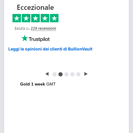
Leggi le opinioni dei clienti di BullionVault
◀
⬤
⬤
⬤
⬤
⬤
▶
Gold 1 week
GMT