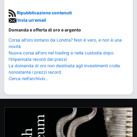
Ripubblicazione contenuti
Invia un'email
Domanda e offerta di oro e argento
Corsa all'oro lontano da Londra? Non è vero, e non è una
novità
Nuova corsa all'oro nel trading e nella custodia dopo
l'impennata record dei prezzi
La domanda di oro non destinata agli investimenti crolla
nonostante i prezzi record
Cerca nell'archivio...