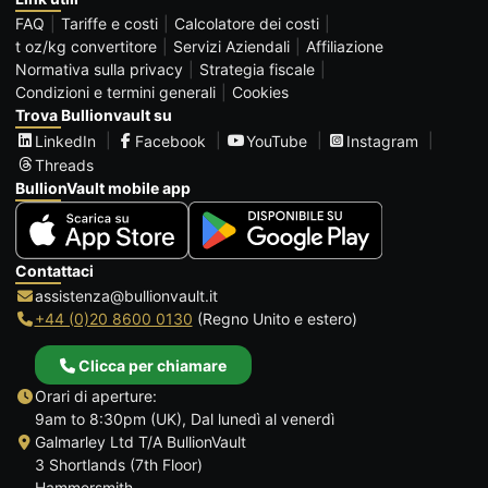
FAQ
Tariffe e costi
Calcolatore dei costi
t oz/kg convertitore
Servizi Aziendali
Affiliazione
Normativa sulla privacy
Strategia fiscale
Condizioni e termini generali
Cookies
Trova Bullionvault su
LinkedIn
Facebook
YouTube
Instagram
Threads
BullionVault mobile app
Contattaci
assistenza@bullionvault.it
+44 (0)20 8600 0130
(Regno Unito e estero)
Clicca per chiamare
Orari di aperture:
9am to 8:30pm (UK), Dal lunedì al venerdì
Galmarley Ltd T/A BullionVault
3 Shortlands (7th Floor)
Hammersmith