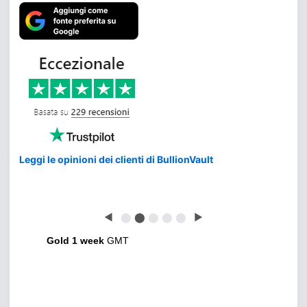
Leggi le opinioni dei clienti di BullionVault
◀
⬤
⬤
⬤
⬤
⬤
▶
Gold 1 week
GMT