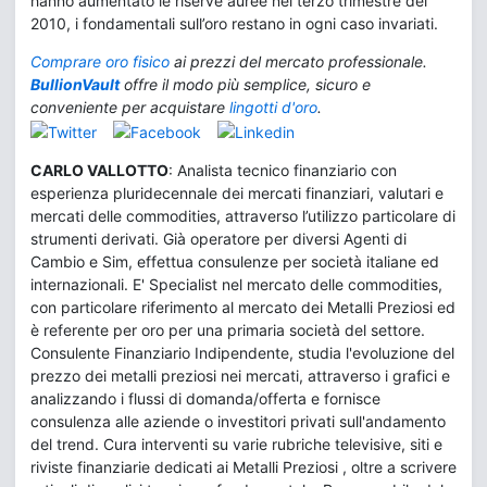
hanno aumentato le riserve auree nel terzo trimestre del
2010, i fondamentali sull’oro restano in ogni caso invariati.
Comprare oro fisico
ai prezzi del mercato professionale.
BullionVault
offre il modo più semplice, sicuro e
conveniente per acquistare
lingotti d'oro
.
CARLO VALLOTTO
: Analista tecnico finanziario con
esperienza pluridecennale dei mercati finanziari, valutari e
mercati delle commodities, attraverso l’utilizzo particolare di
strumenti derivati. Già operatore per diversi Agenti di
Cambio e Sim, effettua consulenze per società italiane ed
internazionali. E' Specialist nel mercato delle commodities,
con particolare riferimento al mercato dei Metalli Preziosi ed
è referente per oro per una primaria società del settore.
Consulente Finanziario Indipendente, studia l'evoluzione del
prezzo dei metalli preziosi nei mercati, attraverso i grafici e
analizzando i flussi di domanda/offerta e fornisce
consulenza alle aziende o investitori privati sull'andamento
del trend. Cura interventi su varie rubriche televisive, siti e
riviste finanziarie dedicati ai Metalli Preziosi , oltre a scrivere