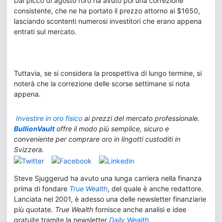
Dal picco di agosto l’oro ha avuto poi una correzione
consistente, che ne ha portato il prezzo attorno ai $1650,
lasciando scontenti numerosi investitori che erano appena
entrati sul mercato.
Tuttavia, se si considera la prospettiva di lungo termine, si
noterà che la correzione delle scorse settimane si nota
appena.
Investire in oro fisico
ai prezzi del mercato professionale.
BullionVault
offre il modo più semplice, sicuro e
conveniente per comprare oro in lingotti
custoditi in
Svizzera.
Steve Sjuggerud ha avuto una lunga carriera nella finanza
prima di fondare
True Wealth
, del quale è anche redattore.
Lanciata nel 2001, è adesso una delle newsletter finanziarie
più quotate.
True Wealth
fornisce anche analisi e idee
gratuite tramite la newsletter
Daily Wealth
.