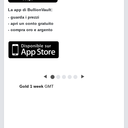
Leggi le opinioni dei clienti di BullionVault
◀
⬤
⬤
⬤
⬤
⬤
▶
Gold 1 week
GMT