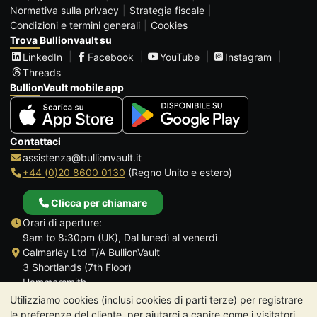
Normativa sulla privacy
Strategia fiscale
Condizioni e termini generali
Cookies
Trova Bullionvault su
LinkedIn
Facebook
YouTube
Instagram
Threads
BullionVault mobile app
Contattaci
assistenza@bullionvault.it
+44 (0)20 8600 0130
(Regno Unito e estero)
Clicca per chiamare
Orari di aperture:
9am to 8:30pm (UK), Dal lunedì al venerdì
Galmarley Ltd T/A BullionVault
3 Shortlands (7th Floor)
Hammersmith
Londra
Utilizziamo cookies (inclusi cookies di parti terze) per registrare
W6 8DA
le preferenze del cliente, per aiutarci a capire come i visitatori