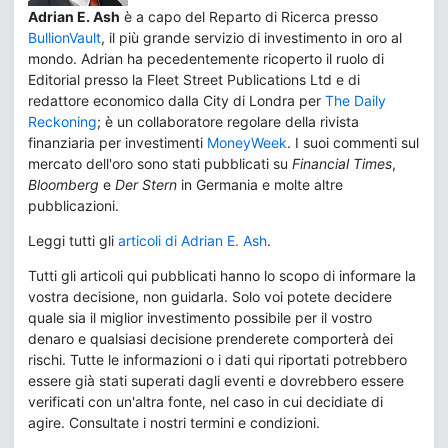
Adrian E. Ash
è a capo del Reparto di Ricerca presso
BullionVault
, il più grande servizio di investimento in oro al
mondo. Adrian ha pecedentemente ricoperto il ruolo di
Editorial presso la Fleet Street Publications Ltd e di
redattore economico dalla City di Londra per
The Daily
Reckoning
; è un collaboratore regolare della rivista
finanziaria per investimenti
MoneyWeek
. I suoi commenti sul
mercato dell'oro sono stati pubblicati su
Financial Times
,
Bloomberg
e
Der Stern
in Germania e molte altre
pubblicazioni.
Leggi tutti gli
articoli di Adrian E. Ash
.
Tutti gli articoli qui pubblicati hanno lo scopo di informare la
vostra decisione, non guidarla. Solo voi potete decidere
quale sia il miglior investimento possibile per il vostro
denaro e qualsiasi decisione prenderete comporterà dei
rischi. Tutte le informazioni o i dati qui riportati potrebbero
essere già stati superati dagli eventi e dovrebbero essere
verificati con un'altra fonte, nel caso in cui decidiate di
agire. Consultate i nostri termini e condizioni.