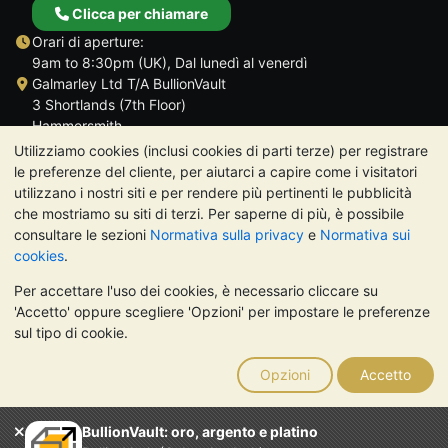
Clicca per chiamare
Orari di aperture:
9am to 8:30pm (UK), Dal lunedì al venerdì
Galmarley Ltd T/A BullionVault
3 Shortlands (7th Floor)
Hammersmith
Londra
Utilizziamo cookies (inclusi cookies di parti terze) per registrare
W6 8DA
le preferenze del cliente, per aiutarci a capire come i visitatori
Regno Unito
utilizzano i nostri siti e per rendere più pertinenti le pubblicità
che mostriamo su siti di terzi. Per saperne di più, è possibile
consultare le sezioni
Normativa sulla privacy
e
Normativa sui
cookies
.
Per accettare l'uso dei cookies, è necessario cliccare su
TrustScore 4.7 | 488 recensioni
'Accetto' oppure scegliere 'Opzioni' per impostare le preferenze
NOTA BENE:
Il valore dei metalli preziosi può diminuire o
sul tipo di cookie.
aumentare, e i trend storici non sono predittori dell'andamento
futuro. Nulla di quanto contenuto nei siti web di BullionVault o
Opzioni
Accetto
nelle sue comunicazioni costituisce una consulenza sugli
investimenti. Si consiglia di rivolgersi a un professionista per
stabilire se l'investimento in metalli preziosi è adatto alle proprie
BullionVault: oro, argento e platino
esigenze.