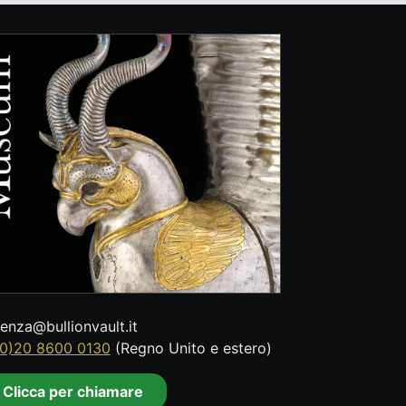
tenza@bullionvault.it
0)20 8600 0130
(Regno Unito e estero)
Clicca per chiamare