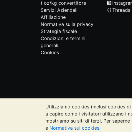
t oz/kg convertitore
Instagra
Servizi Aziendali
Threads
Affiliazione
Normativa sulla privacy
Strategia fiscale
Condizioni e termini
generali
Cookies
Utilizziamo cookies (inclusi cookies di 
NOTA BENE:
Il valore dei metalli prezi
a capire come i visitatori utilizzano i n
quanto contenuto nei siti web di Bullion
mostriamo su siti di terzi. Per saperne 
rivolgersi a un professionista per stabil
e
Normativa sui cookies
.