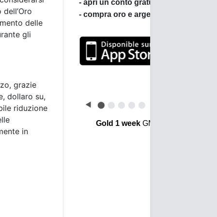
 dell’Oro
imento delle
rante gli
Leggi le opinioni dei
clienti di BullionVault
lzo, grazie
, dollaro su,
◀
⬤
⬤
⬤
⬤
⬤
▶
bile riduzione
lle
Gold 1 week
GMT
mente in