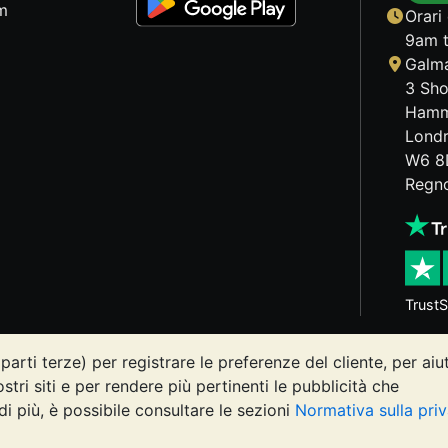
m
Orari 
9am t
Galma
3 Sho
Hamm
Lond
W6 8
Regno
TrustS
parti terze) per registrare le preferenze del cliente, per aiu
osi può diminuire o aumentare, e i trend storici non sono pre
ostri siti e per rendere più pertinenti le pubblicità che
Vault o nelle sue comunicazioni costituisce una consulenza s
di più, è possibile consultare le sezioni
Normativa sulla pri
ire se l'investimento in metalli preziosi è adatto alle proprie