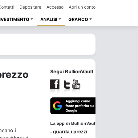
Contatti
Depositare
Accesso
Apri un conto
INVESTIMENTO
ANALISI
GRAFICO
 prezzo
Segui BullionVault
vocano i
 considerarsi