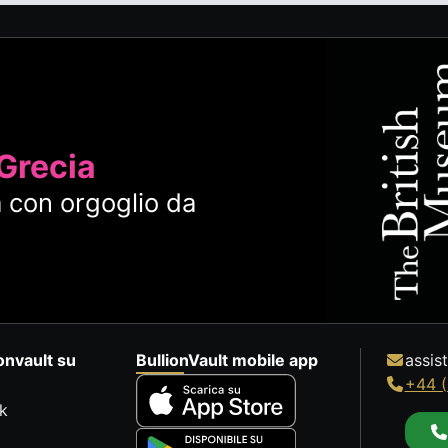
 Grecia
 con orgoglio da
onvault su
BullionVault mobile app
assis
+44 (
k