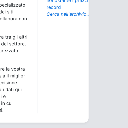
nonostante i prezzi
pecializzato
record
dei siti
Cerca nell'archivio...
 collabora con
 tra gli altri
del settore,
pprezzato
are la vostra
a il miglior
ecisione
 i dati qui
i e
in cui
i.