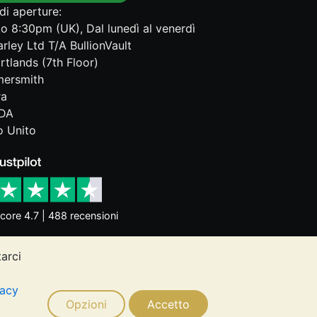
di aperture:
o 8:30pm (UK), Dal lunedì al venerdì
rley Ltd T/A BullionVault
rtlands (7th Floor)
ersmith
ra
DA
 Unito
core 4.7 | 488 recensioni
tarci
dittori dell'andamento futuro. Nulla di
ugli investimenti. Si consiglia di
vacy
 esigenze.
Opzioni
Accetto