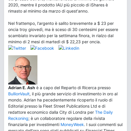
2020, mentre il prodotto IAU più piccolo di iShares è
rimasto al minimo da marzo di quest'anno.
Nel frattempo, l'argento è salito brevemente a $ 23 per
oncia troy giovedì, ma è sceso di 30 centesimi per essere
scambiato invariato per la settimana finora, in rialzo dal
minimo di 2 mesi di martedì di $ 22,23 per oncia.
Adrian E. Ash
è a capo del Reparto di Ricerca presso
BullionVault
, il più grande servizio di investimento in oro al
mondo. Adrian ha pecedentemente ricoperto il ruolo di
Editorial presso la Fleet Street Publications Ltd e di
redattore economico dalla City di Londra per
The Daily
Reckoning
; è un collaboratore regolare della rivista
finanziaria per investimenti
MoneyWeek
. I suoi commenti sul
mercato dell'oro sono stati pubblicati su
Financial Times
,