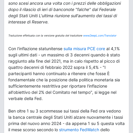
sono scesi ancora una volta con i prezzi delle obbligazioni
dopo il rilascio di ieri di banconote "falche" dal Federale
degli Stati Uniti L'ultima riunione sull'aumento dei tassi di
interesse di Reserve.
Traduzione effettuata con la versione gratuita del traduttore
www.DeepL.com/Translator
Con l'inflazione statunitense
sulla misura PCE core
al 4,1%
sugli ultimi dati - un massimo di 3 decenni quando è stato
raggiunto alla fine del 2021, ma in calo rispetto al picco di
quattro decenni di febbraio 2022 sopra il 5,4% - "I
partecipanti hanno continuato a ritenere che fosse È
fondamentale che la posizione della politica monetaria sia
sufficientemente restrittiva per riportare l'inflazione
all'obiettivo del 2% del Comitato nel tempo", si legge nel
verbale della Fed.
Ben oltre 1 su 3 scommesse sui tassi della Fed ora vedono
la banca centrale degli Stati Uniti alzare nuovamente i tassi
prima del nuovo anno 2024 - da appena 1 su 5 questa volta
il mese scorso secondo lo
strumento FedWatch
dello