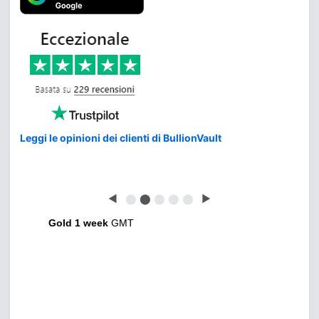
Leggi le opinioni dei clienti di BullionVault
◀
⬤
⬤
⬤
⬤
⬤
▶
Gold 1 week
GMT