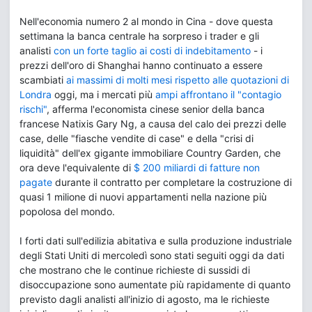
Nell'economia numero 2 al mondo in Cina - dove questa
settimana la banca centrale ha sorpreso i trader e gli
analisti
con un forte taglio ai costi di indebitamento
- i
prezzi dell'oro di Shanghai hanno continuato a essere
scambiati
ai massimi di molti mesi rispetto alle quotazioni di
Londra
oggi, ma i mercati più
ampi affrontano il "contagio
rischi"
, afferma l'economista cinese senior della banca
francese Natixis Gary Ng, a causa del calo dei prezzi delle
case, delle "fiasche vendite di case" e della "crisi di
liquidità" dell'ex gigante immobiliare Country Garden, che
ora deve l'equivalente di
$ 200 miliardi di fatture non
pagate
durante il contratto per completare la costruzione di
quasi 1 milione di nuovi appartamenti nella nazione più
popolosa del mondo.
I forti dati sull'edilizia abitativa e sulla produzione industriale
degli Stati Uniti di mercoledì sono stati seguiti oggi da dati
che mostrano che le continue richieste di sussidi di
disoccupazione sono aumentate più rapidamente di quanto
previsto dagli analisti all'inizio di agosto, ma le richieste