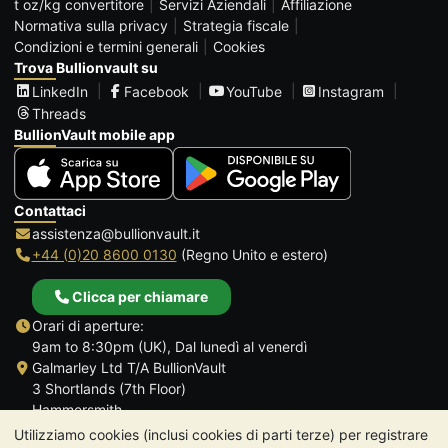
t oz/kg convertitore
Servizi Aziendali
Affiliazione
Normativa sulla privacy
Strategia fiscale
Condizioni e termini generali
Cookies
Trova Bullionvault su
LinkedIn
Facebook
YouTube
Instagram
Threads
BullionVault mobile app
Contattaci
assistenza@bullionvault.it
+44 (0)20 8600 0130
(Regno Unito e estero)
Clicca per chiamare
Orari di aperture:
9am to 8:30pm (UK), Dal lunedì al venerdì
Galmarley Ltd T/A BullionVault
3 Shortlands (7th Floor)
Hammersmith
Londra
Utilizziamo cookies (inclusi cookies di parti terze) per registrare