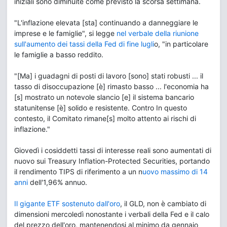
iniziali sono diminuite come previsto la scorsa settimana.
"L'inflazione elevata [sta] continuando a danneggiare le
imprese e le famiglie", si legge
nel verbale della riunione
sull'aumento dei tassi della Fed di fine lugli
o, "in particolare
le famiglie a basso reddito.
"[Ma] i guadagni di posti di lavoro [sono] stati robusti ... il
tasso di disoccupazione [è] rimasto basso ... l'economia ha
[s] mostrato un notevole slancio [e] il sistema bancario
statunitense [è] solido e resistente. Contro In questo
contesto, il Comitato rimane[s] molto attento ai rischi di
inflazione."
Giovedì i cosiddetti tassi di interesse reali sono aumentati di
nuovo sui Treasury Inflation-Protected Securities, portando
il rendimento TIPS di riferimento a un n
uovo massimo di 14
anni
dell'1,96% annuo.
Il gigante ETF sostenuto dall'oro
, il GLD, non è cambiato di
dimensioni mercoledì nonostante i verbali della Fed e il calo
del prezzo dell'oro, mantenendosi al minimo da gennaio