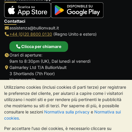
Contattaci
assistenza@bullionvault.it
+44 (0)20 8600 0130
(Regno Unito e estero)
Clicca per chiamare
Orari di aperture:
9am to 8:30pm (UK), Dal lunedì al venerdì
Galmarley Ltd T/A BullionVault
3 Shortlands (7th Floor)
Hammersmith
Londra
Utilizziamo cookies (inclusi cookies di parti terze) per registrare
W6 8DA
le preferenze del cliente, per aiutarci a capire come i visitatori
Regno Unito
utilizzano i nostri siti e per rendere più pertinenti le pubblicità
che mostriamo su siti di terzi. Per saperne di più, è possibile
consultare le sezioni
Normativa sulla privacy
e
Normativa sui
cookies
.
Per accettare l'uso dei cookies, è necessario cliccare su
TrustScore 4.7 | 488 recensioni