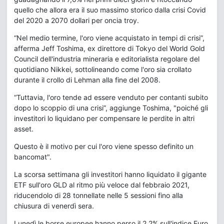
quello che allora era il suo massimo storico dalla crisi Covid
del 2020 a 2070 dollari per oncia troy.
“Nel medio termine, l'oro viene acquistato in tempi di crisi”,
afferma Jeff Toshima, ex direttore di Tokyo del World Gold
Council dell'industria mineraria e editorialista regolare del
quotidiano Nikkei, sottolineando come l'oro sia crollato
durante il crollo di Lehman alla fine del 2008.
“Tuttavia, l'oro tende ad essere venduto per contanti subito
dopo lo scoppio di una crisi”, aggiunge Toshima, "poiché gli
investitori lo liquidano per compensare le perdite in altri
asset.
Questo è il motivo per cui l'oro viene spesso definito un
bancomat".
La scorsa settimana gli investitori hanno liquidato il gigante
ETF sull'oro GLD al ritmo più veloce dal febbraio 2021,
riducendolo di 28 tonnellate nelle 5 sessioni fino alla
chiusura di venerdì sera.
Lunedì le borse europee hanno perso il 2,2% sull'indice Euro