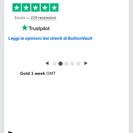
Leggi le opinioni dei clienti di BullionVault
◀
⬤
⬤
⬤
⬤
⬤
▶
Gold 1 week
GMT