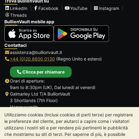
Trova Bullionvault su
LinkedIn
Facebook
YouTube
Instagram
Threads
BullionVault mobile app
Contattaci
assistenza@bullionvault.it
+44 (0)20 8600 0130
(Regno Unito e estero)
Clicca per chiamare
Orari di aperture:
9am to 8:30pm (UK), Dal lunedì al venerdì
Galmarley Ltd T/A BullionVault
3 Shortlands (7th Floor)
Hammersmith
Londra
Utilizziamo cookies (inclusi cookies di parti terze) per registrare
W6 8DA
le preferenze del cliente, per aiutarci a capire come i visitatori
Regno Unito
utilizzano i nostri siti e per rendere più pertinenti le pubblicità
che mostriamo su siti di terzi. Per saperne di più, è possibile