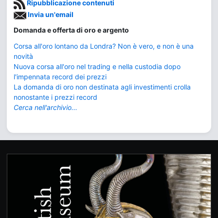
Ripubblicazione contenuti
Invia un'email
Domanda e offerta di oro e argento
Corsa all'oro lontano da Londra? Non è vero, e non è una
novità
Nuova corsa all'oro nel trading e nella custodia dopo
l'impennata record dei prezzi
La domanda di oro non destinata agli investimenti crolla
nonostante i prezzi record
Cerca nell'archivio...