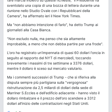
fare marcia indietro su queste richieste, "il Presidente ha
sventolato una copia di una bozza di lettera durante una
riunione nello Studio Ovale con i Repubblicani della
Camera", ha affermato ieri il New York Times.
Ma "non abbiamo intenzione di farlo", ha detto Trump ai
giornalisti alla Casa Bianca.
"Non escludo nulla, ma penso che sia altamente
improbabile, a meno che non debba partire per una frode".
L'oro ha registrato un'impennata di quasi 60 dollari l'oncia in
seguito al rapporto del NYT di mercoledì, toccando
brevemente i massimi di tre settimane a 3376 dollari,
mentre il dollaro è sceso sul mercato valutario.
Ma i commenti successivi di Trump - che si riferiva alla
disputa sempre più partigiana sulla "vergognosa"
ristrutturazione da 2,5 miliardi di dollari della sede di
Marriner S.Eccles e dell'edificio adiacente - hanno visto il
dollaro rimbalzare e il prezzo dell'oro scendere a 3312
dollari all'inizio delle contrattazioni negli Stati Uniti.