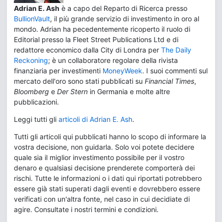
Adrian E. Ash
è a capo del Reparto di Ricerca presso
BullionVault
, il più grande servizio di investimento in oro al
mondo. Adrian ha pecedentemente ricoperto il ruolo di
Editorial presso la Fleet Street Publications Ltd e di
redattore economico dalla City di Londra per
The Daily
Reckoning
; è un collaboratore regolare della rivista
finanziaria per investimenti
MoneyWeek
. I suoi commenti sul
mercato dell'oro sono stati pubblicati su
Financial Times
,
Bloomberg
e
Der Stern
in Germania e molte altre
pubblicazioni.
Leggi tutti gli
articoli di Adrian E. Ash
.
Tutti gli articoli qui pubblicati hanno lo scopo di informare la
vostra decisione, non guidarla. Solo voi potete decidere
quale sia il miglior investimento possibile per il vostro
denaro e qualsiasi decisione prenderete comporterà dei
rischi. Tutte le informazioni o i dati qui riportati potrebbero
essere già stati superati dagli eventi e dovrebbero essere
verificati con un'altra fonte, nel caso in cui decidiate di
agire. Consultate i nostri termini e condizioni.