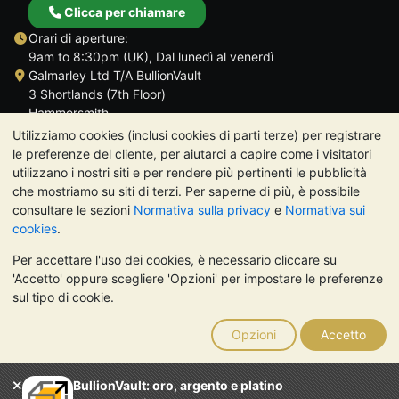
Clicca per chiamare
Orari di aperture:
9am to 8:30pm (UK), Dal lunedì al venerdì
Galmarley Ltd T/A BullionVault
3 Shortlands (7th Floor)
Hammersmith
Londra
Utilizziamo cookies (inclusi cookies di parti terze) per registrare
W6 8DA
le preferenze del cliente, per aiutarci a capire come i visitatori
Regno Unito
utilizzano i nostri siti e per rendere più pertinenti le pubblicità
che mostriamo su siti di terzi. Per saperne di più, è possibile
consultare le sezioni
Normativa sulla privacy
e
Normativa sui
cookies
.
Per accettare l'uso dei cookies, è necessario cliccare su
TrustScore 4.7 | 488 recensioni
'Accetto' oppure scegliere 'Opzioni' per impostare le preferenze
NOTA BENE:
Il valore dei metalli preziosi può diminuire o
sul tipo di cookie.
aumentare, e i trend storici non sono predittori dell'andamento
futuro. Nulla di quanto contenuto nei siti web di BullionVault o
Opzioni
Accetto
nelle sue comunicazioni costituisce una consulenza sugli
investimenti. Si consiglia di rivolgersi a un professionista per
stabilire se l'investimento in metalli preziosi è adatto alle proprie
BullionVault: oro, argento e platino
esigenze.