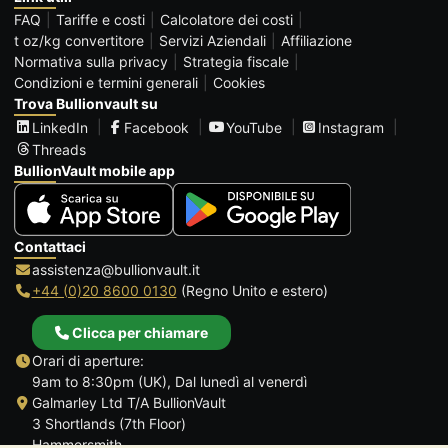
FAQ
Tariffe e costi
Calcolatore dei costi
t oz/kg convertitore
Servizi Aziendali
Affiliazione
Normativa sulla privacy
Strategia fiscale
Condizioni e termini generali
Cookies
Trova Bullionvault su
LinkedIn
Facebook
YouTube
Instagram
Threads
BullionVault mobile app
Contattaci
assistenza@bullionvault.it
+44 (0)20 8600 0130
(Regno Unito e estero)
Clicca per chiamare
Orari di aperture:
9am to 8:30pm (UK), Dal lunedì al venerdì
Galmarley Ltd T/A BullionVault
3 Shortlands (7th Floor)
Hammersmith