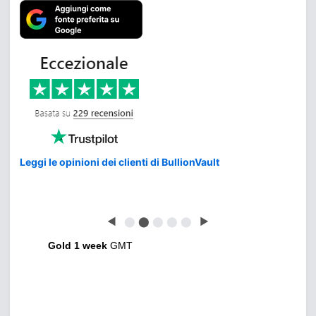
Leggi le opinioni dei clienti di BullionVault
◀
⬤
⬤
⬤
⬤
⬤
▶
Gold 1 week
GMT