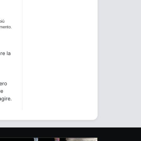
più
imento.
re la
bero
re
agire.