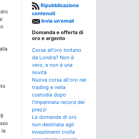
Ripubblicazione
rato
contenuti
i
Invia un'email
lo
Domanda e offerta di
oro e argento
alla
Corsa all'oro lontano
da Londra? Non è
vero, e non è una
novità
Nuova corsa all'oro nel
ato
trading e nella
custodia dopo
l'impennata record dei
prezzi
18
La domanda di oro
asso
non destinata agli
 la
investimenti crolla