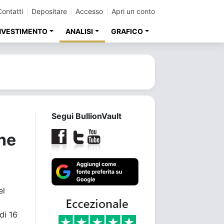
Contatti
Depositare
Accesso
Apri un conto
INVESTIMENTO
ANALISI
GRAFICO
Segui BullionVault
one
el
di 16