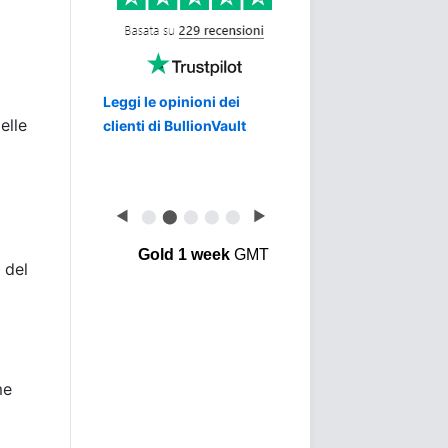
Leggi le opinioni dei
elle
clienti di BullionVault
◀
⬤
⬤
⬤
⬤
⬤
▶
Gold 1 week
GMT
 del
me