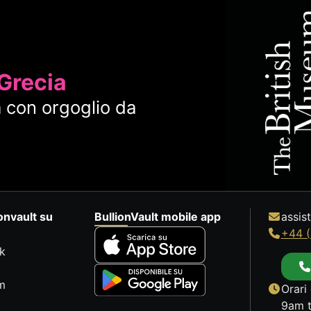
 Grecia
 con orgoglio da
onvault su
BullionVault mobile app
assis
+44 (
k
m
Orari 
9am t