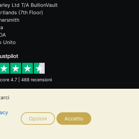
rley Ltd T/A BullionVault
rtlands (7th Floor)
ersmith
ra
DA
 Unito
core 4.7 | 488 recensioni
tarci
dittori dell'andamento futuro. Nulla di
ugli investimenti. Si consiglia di
vacy
 esigenze.
Opzioni
Accetto
Ltd © 2026