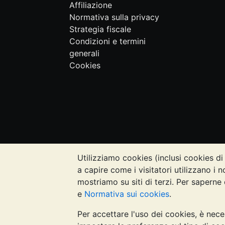
Affiliazione
Normativa sulla privacy
Strategia fiscale
Condizioni e termini
generali
Cookies
Utilizziamo cookies (inclusi cookies di 
NOTA BENE:
Il valore dei metalli prezi
a capire come i visitatori utilizzano i n
quanto contenuto nei siti web di Bullion
mostriamo su siti di terzi. Per saperne 
rivolgersi a un professionista per stabil
e
Normativa sui cookies
.
Per accettare l'uso dei cookies, è nece
Galmarley Ltd, trading acome BullionVault