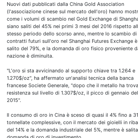
Nuovi dati pubblicati dalla China Gold Association
(l'associazione cinese sul mercato dell'oro) hanno most
come i volumi di scambio nel Gold Exchange di Shangha
siano saliti del 45% nei primi 3 mesi del 2016 rispetto al
stesso periodo dello scorso anno, mentre lo scambio di
contratti futuri sull'oro nel Shanghai Futures Exchange è
salito del 79%, e la domanda di oro fisico proveniente d
nazione è diminuita.
"L'oro si sta avvicinando al supporto chiave tra 1.264 e
1.270$/oz", ha affermato un'analisi tecnica della banca
francese Societe Generale, "dopo che il metallo ha trov
resistenza sul livello di 1.307$/oz, il picco di gennaio del
2015".
Il consumo di oro in Cina è sceso di quasi il 4% fino a 3
tonnellate complessive, con il mercato dei gioielli in rib
del 14% e la domanda industriale del 5%, mentre è salita
domanda di oro di investimento.