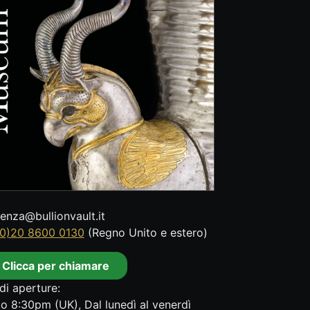
tenza@bullionvault.it
0)20 8600 0130
(Regno Unito e estero)
Clicca per chiamare
di aperture:
o 8:30pm (UK), Dal lunedì al venerdì