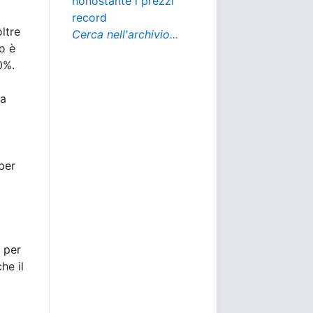
nonostante i prezzi
record
oltre
Cerca nell'archivio...
o è
0%.
va
per
 per
he il