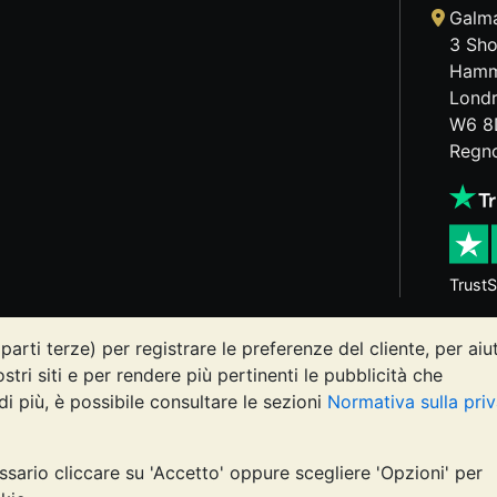
Galma
3 Sho
Hamm
Lond
W6 8
Regno
TrustS
parti terze) per registrare le preferenze del cliente, per aiu
osi può diminuire o aumentare, e i trend storici non sono pre
ostri siti e per rendere più pertinenti le pubblicità che
Vault o nelle sue comunicazioni costituisce una consulenza s
di più, è possibile consultare le sezioni
Normativa sulla pri
ire se l'investimento in metalli preziosi è adatto alle proprie
ssario cliccare su 'Accetto' oppure scegliere 'Opzioni' per
, registrata in Inghilterra e Galles 4943684
BullionVault 