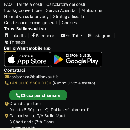
FAQ
Tariffe e costi
Calcolatore dei costi
t oz/kg convertitore
Servizi Aziendali
Affiliazione
Normativa sulla privacy
Strategia fiscale
Condizioni e termini generali
Cookies
Trova Bullionvault su
LinkedIn
Facebook
YouTube
Instagram
Threads
BullionVault mobile app
Contattaci
assistenza@bullionvault.it
+44 (0)20 8600 0130
(Regno Unito e estero)
Clicca per chiamare
Orari di aperture:
9am to 8:30pm (UK), Dal lunedì al venerdì
Galmarley Ltd T/A BullionVault
3 Shortlands (7th Floor)
Hammersmith