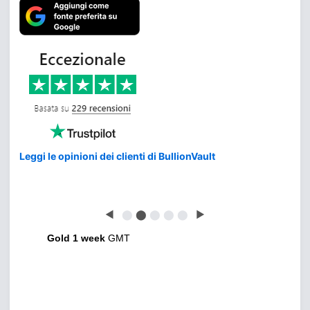
Leggi le opinioni dei clienti di BullionVault
◀
⬤
⬤
⬤
⬤
⬤
▶
Gold 1 week
GMT