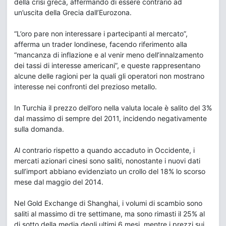
della crisi greca, affermando di essere contrario ad
un’uscita della Grecia dall’Eurozona.
“L’oro pare non interessare i partecipanti al mercato”,
afferma un trader londinese, facendo riferimento alla
“mancanza di inflazione e al venir meno dell’innalzamento
dei tassi di interesse americani”, e queste rappresentano
alcune delle ragioni per la quali gli operatori non mostrano
interesse nei confronti del prezioso metallo.
In Turchia il prezzo dell’oro nella valuta locale è salito del 3%
dal massimo di sempre del 2011, incidendo negativamente
sulla domanda.
Al contrario rispetto a quando accaduto in Occidente, i
mercati azionari cinesi sono saliti, nonostante i nuovi dati
sull’import abbiano evidenziato un crollo del 18% lo scorso
mese dal maggio del 2014.
Nel Gold Exchange di Shanghai, i volumi di scambio sono
saliti al massimo di tre settimane, ma sono rimasti il 25% al
di sotto della media degli ultimi 6 mesi, mentre i prezzi sui