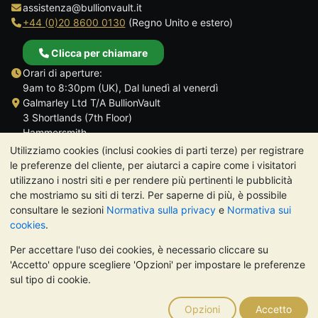
assistenza@bullionvault.it
+44 (0)20 8600 0130
(Regno Unito e estero)
Clicca per chiamare
Orari di aperture:
9am to 8:30pm (UK), Dal lunedì al venerdì
Galmarley Ltd T/A BullionVault
3 Shortlands (7th Floor)
Hammersmith
Londra
Utilizziamo cookies (inclusi cookies di parti terze) per registrare
W6 8DA
le preferenze del cliente, per aiutarci a capire come i visitatori
Regno Unito
utilizzano i nostri siti e per rendere più pertinenti le pubblicità
che mostriamo su siti di terzi. Per saperne di più, è possibile
consultare le sezioni
Normativa sulla privacy
e
Normativa sui
cookies
.
Per accettare l'uso dei cookies, è necessario cliccare su
TrustScore 4.7 | 488 recensioni
'Accetto' oppure scegliere 'Opzioni' per impostare le preferenze
NOTA BENE:
Il valore dei metalli preziosi può diminuire o
sul tipo di cookie.
aumentare, e i trend storici non sono predittori dell'andamento
futuro. Nulla di quanto contenuto nei siti web di BullionVault o
Opzioni
Accetto
nelle sue comunicazioni costituisce una consulenza sugli