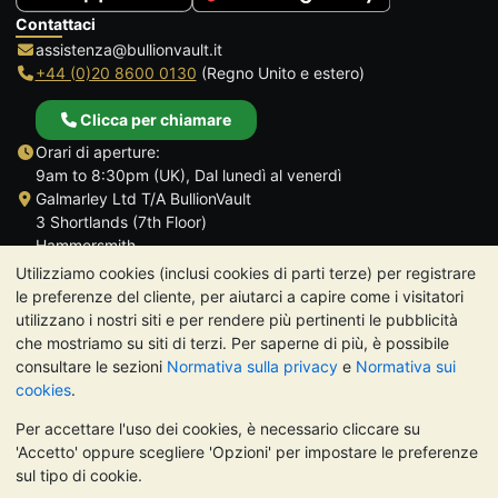
Contattaci
assistenza@bullionvault.it
+44 (0)20 8600 0130
(Regno Unito e estero)
Clicca per chiamare
Orari di aperture:
9am to 8:30pm (UK), Dal lunedì al venerdì
Galmarley Ltd T/A BullionVault
3 Shortlands (7th Floor)
Hammersmith
Londra
Utilizziamo cookies (inclusi cookies di parti terze) per registrare
W6 8DA
le preferenze del cliente, per aiutarci a capire come i visitatori
Regno Unito
utilizzano i nostri siti e per rendere più pertinenti le pubblicità
che mostriamo su siti di terzi. Per saperne di più, è possibile
consultare le sezioni
Normativa sulla privacy
e
Normativa sui
cookies
.
Per accettare l'uso dei cookies, è necessario cliccare su
TrustScore 4.7 | 488 recensioni
'Accetto' oppure scegliere 'Opzioni' per impostare le preferenze
NOTA BENE:
Il valore dei metalli preziosi può diminuire o
sul tipo di cookie.
aumentare, e i trend storici non sono predittori dell'andamento