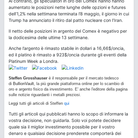
Al contrario, gli speculatori in oro del Comex hanno hanno
aumentato le posizioni nette lunghe delle opzioni e futures
dell’1,2% nella settimana terminata l’8 maggio, il giorno in cui
Trump ha annunciato il ritiro dal patto nucleare con l’Iran.
Il netto delle posizioni in argento del Comex è negativo per
la dodicesima delle ultime 13 settimane.
Anche l’argento è rimasto stabile in dollari a 16,66$/oncia,
ed il platino è rimasto a 923$/oncia durante gli eventi della
Platinum Week a Londra.
Steffen Grosshauser
è il responsabile per il mercato tedesco
di
BullionVault
, la più grande piattaforma online per lo scambio di
oro e argento fisico da investimento. E' anche l'editore della pagina
sulle notizie riguardanti i metalli preziosi.
Leggi tutti gli articoli di Steffen
qui
Tutti gli articoli qui pubblicati hanno lo scopo di informare la
vostra decisione, non guidarla. Solo voi potete decidere
quale sia il miglior investimento possibile per il vostro
denaro e qualsiasi decisione prenderete comporterà dei