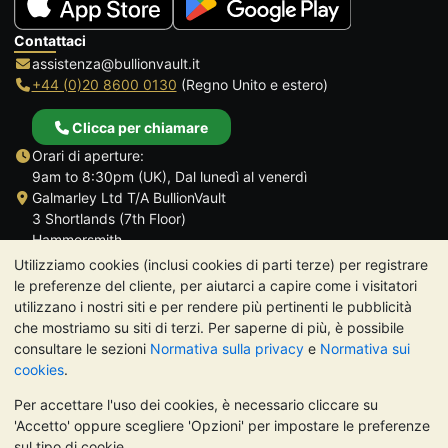
Contattaci
assistenza@bullionvault.it
+44 (0)20 8600 0130
(Regno Unito e estero)
Clicca per chiamare
Orari di aperture:
9am to 8:30pm (UK), Dal lunedì al venerdì
Galmarley Ltd T/A BullionVault
3 Shortlands (7th Floor)
Hammersmith
Londra
Utilizziamo cookies (inclusi cookies di parti terze) per registrare
W6 8DA
le preferenze del cliente, per aiutarci a capire come i visitatori
Regno Unito
utilizzano i nostri siti e per rendere più pertinenti le pubblicità
che mostriamo su siti di terzi. Per saperne di più, è possibile
consultare le sezioni
Normativa sulla privacy
e
Normativa sui
cookies
.
Per accettare l'uso dei cookies, è necessario cliccare su
TrustScore 4.7 | 488 recensioni
'Accetto' oppure scegliere 'Opzioni' per impostare le preferenze
NOTA BENE:
Il valore dei metalli preziosi può diminuire o
sul tipo di cookie.
aumentare, e i trend storici non sono predittori dell'andamento