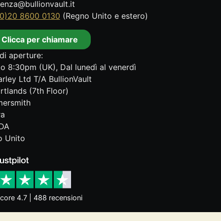
tenza@bullionvault.it
0)20 8600 0130
(Regno Unito e estero)
Clicca per chiamare
di aperture:
o 8:30pm (UK), Dal lunedì al venerdì
rley Ltd T/A BullionVault
rtlands (7th Floor)
ersmith
ra
DA
 Unito
core 4.7 | 488 recensioni