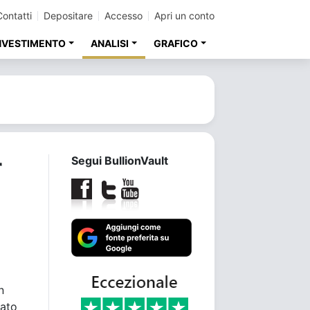
Contatti
Depositare
Accesso
Apri un conto
INVESTIMENTO
ANALISI
GRAFICO
r
Segui BullionVault
n
cato