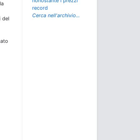
nonostante i prezzi
la
record
Cerca nell'archivio...
i del
tato