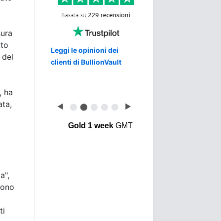
sura
tto
Leggi le opinioni dei
 del
clienti di BullionVault
, ha
ata,
◀
⬤
⬤
⬤
⬤
⬤
▶
Gold 1 week
GMT
a",
cono
ti