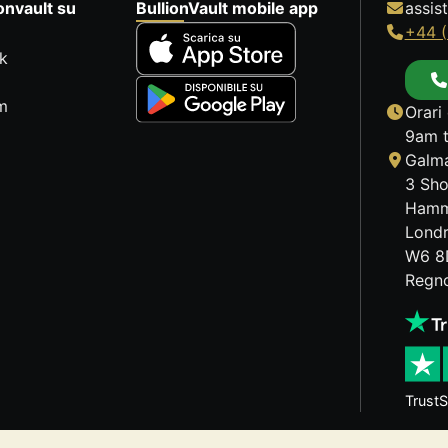
onvault su
BullionVault mobile app
assis
+44 (
k
m
Orari 
9am t
Galma
3 Sho
Hamm
Lond
W6 8
Regno
TrustS