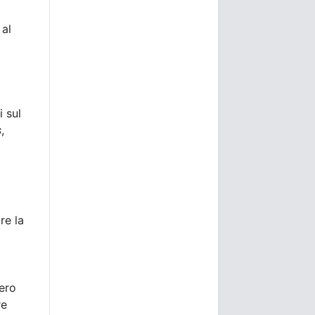
 al
i sul
s
,
re la
bero
re