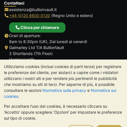
Contattaci
assistenza@bullionvault.it
+44 (0)20 8600 0130
(Regno Unito e estero)
Clicca per chiamare
Orari di aperture:
9am to 8:30pm (UK), Dal lunedì al venerdì
Galmarley Ltd T/A BullionVault
3 Shortlands (7th Floor)
Hammersmith
Londra
Utilizziamo cookies (inclusi cookies di parti terze) per registrare
W6 8DA
le preferenze del cliente, per aiutarci a capire come i visitatori
Regno Unito
utilizzano i nostri siti e per rendere più pertinenti le pubblicità
che mostriamo su siti di terzi. Per saperne di più, è possibile
consultare le sezioni
Normativa sulla privacy
e
Normativa sui
cookies
.
Per accettare l'uso dei cookies, è necessario cliccare su
TrustScore 4.7 | 488 recensioni
'Accetto' oppure scegliere 'Opzioni' per impostare le preferenze
NOTA BENE:
Il valore dei metalli preziosi può diminuire o
sul tipo di cookie.
aumentare, e i trend storici non sono predittori dell'andamento
futuro. Nulla di quanto contenuto nei siti web di BullionVault o