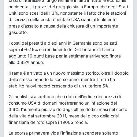
tassi d’interesse a lungo termine in alto in tutte le economie
occidentali, i prezzi del greggio sia in Europa che negli Stati
Uniti sono scesi dell’1.3%, nonostante il fatto che le stazioni
di servizio della costa orientale USA siano attualmente
prese d’assalto a causa della chiusura di un importante
gasdotto.
I costi dei prestiti a dieci anni in Germania sono balzati
sopra il -0.16% e i rendimenti dei Gilt britannici hanno
aggiunto 10 punti base per la settimana arrivando finora
allo 0.85% annuo.
Il rame è arrivato a un nuovo massimo storico, oltre il doppio
dello stesso periodo lo scorso anno, mentre il ferro ha
stabilito nuovi record crescendo di un ulteriore 5%.
Gli analisti si aspettano che i dati dell’indice dei prezzi di
consumo USA di domani mostreranno un’inflazione del
3.6%, l’aumento più rapido degli ultimi dodici mesi nel costo
della vita dal settembre 2011, mese del picco della crisi
finanziaria dell’oro sopra i 1900$ l’oncia.
La scorsa primavera vide l’inflazione scendere soltanto