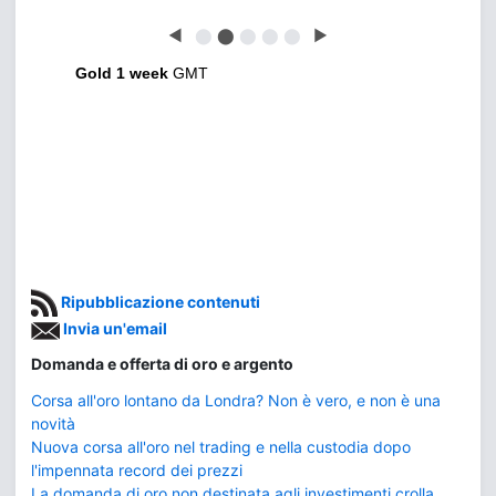
◀
⬤
⬤
⬤
⬤
⬤
▶
Gold 1 week
GMT
Ripubblicazione contenuti
Invia un'email
Domanda e offerta di oro e argento
Corsa all'oro lontano da Londra? Non è vero, e non è una
novità
Nuova corsa all'oro nel trading e nella custodia dopo
l'impennata record dei prezzi
La domanda di oro non destinata agli investimenti crolla