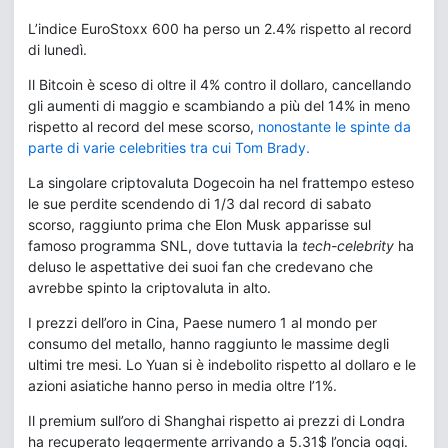
L’indice EuroStoxx 600 ha perso un 2.4% rispetto al record
di lunedì.
Il Bitcoin è sceso di oltre il 4% contro il dollaro, cancellando
gli aumenti di maggio e scambiando a più del 14% in meno
rispetto al record del mese scorso,
nonostante le spinte da
parte di varie celebrities tra cui Tom Brady.
La singolare criptovaluta Dogecoin ha nel frattempo esteso
le sue perdite scendendo di 1/3 dal record di sabato
scorso, raggiunto prima che Elon Musk apparisse sul
famoso programma SNL, dove tuttavia la
tech-celebrity
ha
deluso le aspettative dei suoi fan che credevano che
avrebbe spinto la criptovaluta in alto.
I prezzi dell’oro in Cina, Paese numero 1 al mondo per
consumo del metallo, hanno raggiunto le massime degli
ultimi tre mesi. Lo Yuan si è indebolito rispetto al dollaro e le
azioni asiatiche hanno perso in media oltre l’1%.
Il premium sull’oro di Shanghai rispetto ai prezzi di Londra
ha recuperato leggermente arrivando a 5.31$ l’oncia oggi.