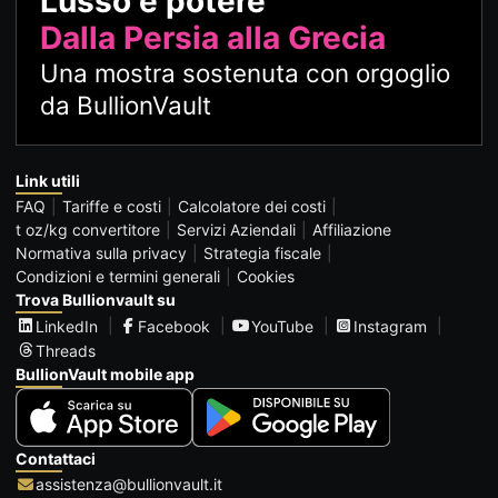
Lusso e potere
Dalla Persia alla Grecia
Una mostra sostenuta con orgoglio
da BullionVault
Link utili
FAQ
Tariffe e costi
Calcolatore dei costi
t oz/kg convertitore
Servizi Aziendali
Affiliazione
Normativa sulla privacy
Strategia fiscale
Condizioni e termini generali
Cookies
Trova Bullionvault su
LinkedIn
Facebook
YouTube
Instagram
Threads
BullionVault mobile app
Contattaci
assistenza@bullionvault.it