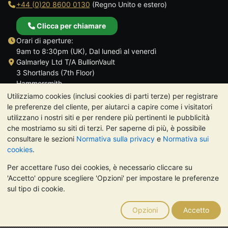
+44 (0)20 8600 0130
(Regno Unito e estero)
Clicca per chiamare
Orari di aperture:
9am to 8:30pm (UK), Dal lunedì al venerdì
Galmarley Ltd T/A BullionVault
3 Shortlands (7th Floor)
Hammersmith
Londra
Utilizziamo cookies (inclusi cookies di parti terze) per registrare
W6 8DA
le preferenze del cliente, per aiutarci a capire come i visitatori
Regno Unito
utilizzano i nostri siti e per rendere più pertinenti le pubblicità
che mostriamo su siti di terzi. Per saperne di più, è possibile
consultare le sezioni
Normativa sulla privacy
e
Normativa sui
cookies
.
Per accettare l'uso dei cookies, è necessario cliccare su
TrustScore 4.7 | 488 recensioni
'Accetto' oppure scegliere 'Opzioni' per impostare le preferenze
NOTA BENE:
Il valore dei metalli preziosi può diminuire o
sul tipo di cookie.
aumentare, e i trend storici non sono predittori dell'andamento
futuro. Nulla di quanto contenuto nei siti web di BullionVault o
Opzioni
Accetto
nelle sue comunicazioni costituisce una consulenza sugli
investimenti. Si consiglia di rivolgersi a un professionista per