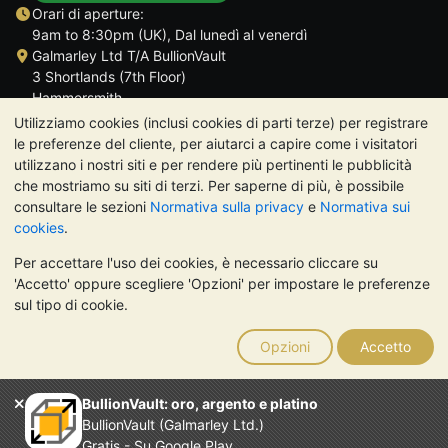
Orari di aperture:
9am to 8:30pm (UK), Dal lunedì al venerdì
Galmarley Ltd T/A BullionVault
3 Shortlands (7th Floor)
Hammersmith
Londra
Utilizziamo cookies (inclusi cookies di parti terze) per registrare
W6 8DA
le preferenze del cliente, per aiutarci a capire come i visitatori
Regno Unito
utilizzano i nostri siti e per rendere più pertinenti le pubblicità
che mostriamo su siti di terzi. Per saperne di più, è possibile
consultare le sezioni
Normativa sulla privacy
e
Normativa sui
cookies
.
Per accettare l'uso dei cookies, è necessario cliccare su
TrustScore 4.7 | 488 recensioni
'Accetto' oppure scegliere 'Opzioni' per impostare le preferenze
NOTA BENE:
Il valore dei metalli preziosi può diminuire o
sul tipo di cookie.
aumentare, e i trend storici non sono predittori dell'andamento
futuro. Nulla di quanto contenuto nei siti web di BullionVault o
Opzioni
Accetto
nelle sue comunicazioni costituisce una consulenza sugli
investimenti. Si consiglia di rivolgersi a un professionista per
stabilire se l'investimento in metalli preziosi è adatto alle proprie
BullionVault: oro, argento e platino
esigenze.
BullionVault (Galmarley Ltd.)
Galmarley Ltd, trading acome BullionVault, registrata in
Gratis - Su Google Play